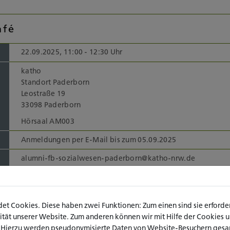
afé
22.09.2025, 11:00 - 12:30 Uhr
katho
Standort Paderborn
Leostraße 19
33098 Paderborn
Hörsaal AM003
Anmeldungen per E-Mail bis zum 05.09.2025
alumni-fb-sozialwesen-paderborn@katho-nrw.de
Fachbereich Sozialwesen Paderborn
t Cookies. Diese haben zwei Funktionen: Zum einen sind sie erforderl
ät unserer Website. Zum anderen können wir mit Hilfe der Cookies uns
Termin im Kalender speichern
. Hierzu werden pseudonymisierte Daten von Website-Besuchern ges