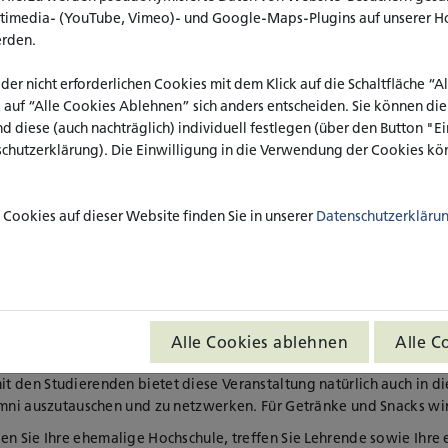
ltimedia- (YouTube, Vimeo)- und Google-Maps-Plugins auf unserer H
erden.
wir unsere Alumni herzlich zum
 der nicht erforderlichen Cookies mit dem Klick auf die Schaltfläche “
katho am Standort Paderborn
k auf “Alle Cookies Ablehnen” sich anders entscheiden. Sie können di
ichen Veranstaltungen
aus
den
nd diese (auch nachträglich) individuell festlegen (über den Button "
. Das „Alumni-Praxis-Café“ findet
schutzerklärung). Die Einwilligung in die Verwendung der Cookies kön
30 Uhr im Hörsaal AM003 der katho
ere Erstsemester die
Cookies auf dieser Website finden Sie in unserer
Datenschutzerkläru
ten viele Informationen rund ums
ass die Studierenden direkt zu
zug zur Praxis herstellen, in den
e knüpfen können.
Denn die Verbindung zur Praxis hat von Anfang
nen nicht nur viel aus der Praxis berichten, sondern auch vom Hoch
Alle Cookies ablehnen
Alle C
nn für unsere Erstsemester sehr gewinnbringend sein.
t den Studierenden bietet diese Veranstaltung natürlich auch in 
umni auszutauschen und zu netzwerken. Für Getränke und Snacks wir
hen Sie Ihre ehemalige Hochschule, treffen Sie Lehrende sowie Ihr