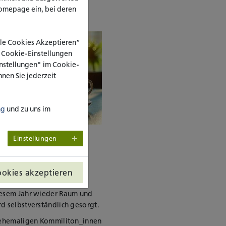
omepage ein, bei deren
Alle Cookies Akzeptieren”
e Cookie-Einstellungen
Einstellungen" im Cookie-
nen Sie jederzeit
ng
und zu uns im
Einstellungen
 an eine große Bedeutung.
schulleben sowie Ihrem
ookies akzeptieren
diesem Jahr wieder Raum und
d selbstverständlich gesorgt.
e ehemaligen Kommiliton_innen