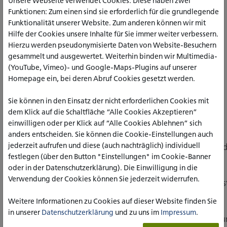
Unsere Webseite verwendet Cookies. Diese haben zwei
Fachbereichs Theologie einreichen müssen.
Funktionen: Zum einen sind sie erforderlich für die grundlegende
Funktionalität unserer Website. Zum anderen können wir mit
Hilfe der Cookies unsere Inhalte für Sie immer weiter verbessern.
DOWNLOADS
Hierzu werden pseudonymisierte Daten von Website-Besuchern
gesammelt und ausgewertet. Weiterhin binden wir Multimedia-
Praktikumsordnung für den
(YouTube, Vimeo)- und Google-Maps-Plugins auf unserer
Bachelorstudiengang Angewandte
PDF [168 KB]
Homepage ein, bei deren Abruf Cookies gesetzt werden.
Theologie
Sie können in den Einsatz der nicht erforderlichen Cookies mit
Formular zur Praktikumsanmeldung
PDF [187 KB]
dem Klick auf die Schaltfläche “Alle Cookies Akzeptieren”
einwilligen oder per Klick auf “Alle Cookies Ablehnen” sich
2024-10-
anders entscheiden. Sie können die Cookie-Einstellungen auch
jederzeit aufrufen und diese (auch nachträglich) individuell
24_EMP_Informationen_zum_Orientierungspraktikum_Bild
festlegen (über den Button "Einstellungen" im Cookie-Banner
oder in der Datenschutzerklärung). Die Einwilligung in die
2024-10-
Verwendung der Cookies können Sie jederzeit widerrufen.
24_EMP_Informationen_zum_Orientierungspraktikum_Past
Weitere Informationen zu Cookies auf dieser Website finden Sie
2024-10-
in unserer
Datenschutzerklärung
und zu uns im
Impressum
.
24_AMP_Informationen_zum_Erprobungspraktikum_Bildu