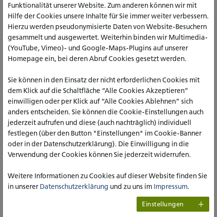
Funktionalität unserer Website. Zum anderen können wir mit
Hilfe der Cookies unsere Inhalte für Sie immer weiter verbessern.
Hierzu werden pseudonymisierte Daten von Website-Besuchern
Angela Sieger,
gesammelt und ausgewertet. Weiterhin binden wir Multimedia-
Leiterin des Autismus-Kompetenz-Zentrums in Trägerschaft des SkF
(YouTube, Vimeo)- und Google-Maps-Plugins auf unserer
Alsdorf e.V.
Homepage ein, bei deren Abruf Cookies gesetzt werden.
Schulbegleitung ist eine Maßnahme der Eingliederungshilfe
Sie können in den Einsatz der nicht erforderlichen Cookies mit
für Kinder und Jugendliche mit körperlichen, geistigen oder
dem Klick auf die Schaltfläche “Alle Cookies Akzeptieren”
psychischen Beeinträchtigungen. Schulbegleiter_innen
einwilligen oder per Klick auf “Alle Cookies Ablehnen” sich
helfen bei der Organisation des Schulbesuchs, assistieren
anders entscheiden. Sie können die Cookie-Einstellungen auch
beim Lernen und unterstützen im sozialen Miteinander. Doch
jederzeit aufrufen und diese (auch nachträglich) individuell
nicht immer fühlen sich Begleitpersonen ausreichend auf ihre
festlegen (über den Button "Einstellungen" im Cookie-Banner
Tätigkeit vorbereitet.
oder in der Datenschutzerklärung). Die Einwilligung in die
Diese Weiterbildung vermittelt das notwendige Wissen
Verwendung der Cookies können Sie jederzeit widerrufen.
für eine fachkompetente Schulbegleitung von Kindern mit
besonderem Förderbedarf. Verantwortlich für die
Weitere Informationen zu Cookies auf dieser Website finden Sie
Weiterbildung ist das Institut für Gesundheitsforschung und
in unserer
Datenschutzerklärung
und zu uns im
Impressum
.
Soziale Psychiatrie der katho
(igsp)
unter der Leitung von
Einstellungen
Prof. Dr. Johannes Jungbauer.