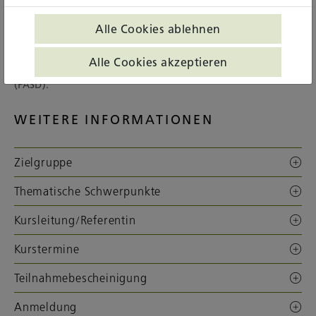
Dabei geht die erfahrene Dozentin Angela Sieger
exemplarisch auf zwei Behinderungsbilder ein, die in der
Alle Cookies ablehnen
Praxis besonders wichtig sind und die spezifische Kenntnisse
der Begleitperson erfordern: Die Autismus-Spektrum-
Alle Cookies akzeptieren
Störung (ASS) sowie die Fetale Alkoholspektrumstörung
(FASD).
WEITERE INFORMATIONEN
Zielgruppe
Thematische Schwerpunkte
Kursleitung/Referentin
Kurstermine
Teilnahmebescheinigung
Anmeldung