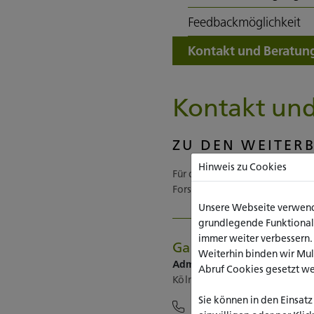
Feedbackmöglichkeit
Kontakt und Beratun
Kontakt un
ZU DEN WEITER
Hinweis zu Cookies
Für die Beratung und Ihre Frag
Forschungsförderung und Weit
Unsere Webseite verwende
grundlegende Funktionalit
immer weiter verbessern
Gabriele Hohlbaum
Weiterhin binden wir Mu
Administration Weiterbildu
Abruf Cookies gesetzt w
Köln, Dezernat V - Forschung
Sie können in den Einsatz
+49 221 7757-326