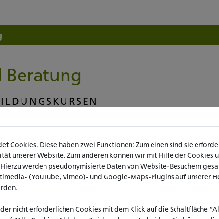
g
d Beratung
BILDUNGSKURSEN
en zu den Weiterbildungskursen wenden Sie sich gerne an die Mitarbei
erbildung (ZFW).
t Cookies. Diese haben zwei Funktionen: Zum einen sind sie erforderl
ät unserer Website. Zum anderen können wir mit Hilfe der Cookies uns
. Hierzu werden pseudonymisierte Daten von Website-Besuchern ges
ltimedia- (YouTube, Vimeo)- und Google-Maps-Plugins auf unserer H
ngen
erden.
sförderung und Weiterbildung
 der nicht erforderlichen Cookies mit dem Klick auf die Schaltfläche “