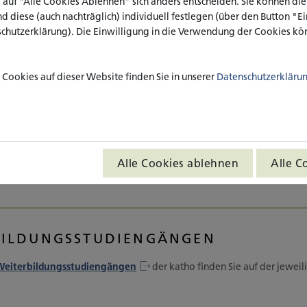
k auf “Alle Cookies Ablehnen” sich anders entscheiden. Sie können di
w.de
nd diese (auch nachträglich) individuell festlegen (über den Button "
schutzerklärung). Die Einwilligung in die Verwendung der Cookies kön
nd Mittwoch - Freitag: 09:00 – 15:00 Uhr
Cookies auf dieser Website finden Sie in unserer
Datenschutzerkläru
ildung
sförderung und Weiterbildung
Alle Cookies ablehnen
Alle C
de
BILDUNGSSTUDIENGÄNGEN
Weiterbildungsstudiengängen
der katho finden Sie auf der jewei