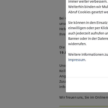
immer weiter verbessern
Weiterhin binden wir Mu
Abruf Cookies gesetzt w
Bei Online-Informationsveran
Sie können in den Einsatz
unseren Studiengang Angew
einwilligen oder per Klic
Hebammenwissenschaft/Midwif
auch jederzeit aufrufen u
Ihre Fragen!
Banner oder in der Daten
widerrufen.
Die Informationsabende find
19.02.2025
jeweils um 18:00 
Weitere Informationen zu 
Impressum
.
Unsere Wissenschaftliche Mita
Kolleginnen schildern den Au
Angewandten Hebammenwissens
Zusammenarbeit mit den koop
informieren über den Ablauf 
Wir freuen uns, Sie im Onlin