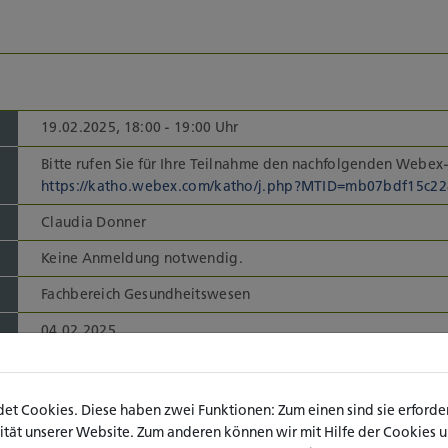
19.02.2025, 18:00 - 19:00 Uhr
Bitte rufen Sie für Ihre Teilnahme den nachfolgenden Webex-
https://katho.webex.com/katho/j.php?MTID=mb07bdf15c2
Claudia Donner
Keine Anmeldung notwendig.
Fachbereich Gesundheitswesen
04.02.2025
19.02.2025
t Cookies. Diese haben zwei Funktionen: Zum einen sind sie erforderl
Termin im Kalender speichern
ät unserer Website. Zum anderen können wir mit Hilfe der Cookies uns