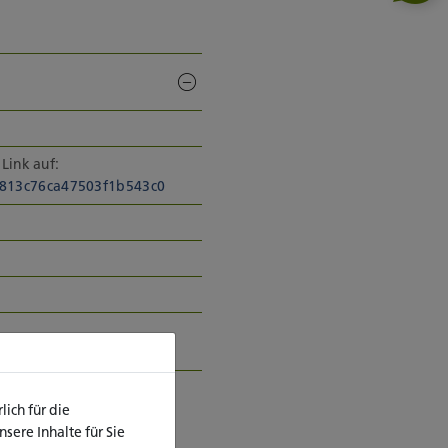
Link auf:
2813c76ca47503f1b543c0
ich für die
ere Inhalte für Sie