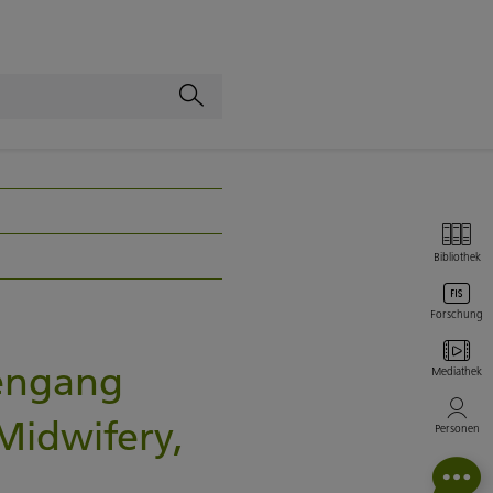
Bibliothek
Forschung
iengang
Mediathek
idwifery,
Personen