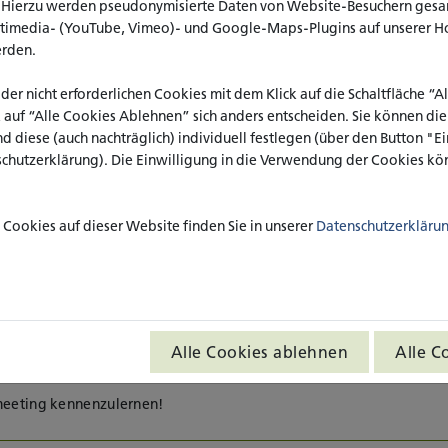
. Hierzu werden pseudonymisierte Daten von Website-Besuchern ges
ltimedia- (YouTube, Vimeo)- und Google-Maps-Plugins auf unserer H
erden.
staltungen informieren wir über
 der nicht erforderlichen Cookies mit dem Klick auf die Schaltfläche “
andte
k auf “Alle Cookies Ablehnen” sich anders entscheiden. Sie können di
ery, B.Sc. und beantworten gerne
nd diese (auch nachträglich) individuell festlegen (über den Button "
schutzerklärung). Die Einwilligung in die Verwendung der Cookies kön
en am
16.01.2025
,
04.02.2025
oder
Uhr statt.
Cookies auf dieser Website finden Sie in unserer
Datenschutzerkläru
rbeiterin Claudia Donner und ihre
fbau des Studiengangs
chaft/Midwifery (B.Sc.), die
erierenden Praxiseinrichtungen und
Alle Cookies ablehnen
Alle C
des Bewerber_innenverfahrens.
emeeting kennenzulernen!