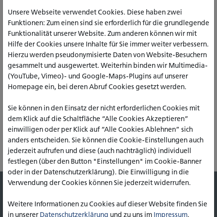
Unsere Webseite verwendet Cookies. Diese haben zwei
Funktionen: Zum einen sind sie erforderlich für die grundlegende
Funktionalität unserer Website. Zum anderen können wir mit
Prof. Dr. Klaus Hartmann
Hilfe der Cookies unsere Inhalte für Sie immer weiter verbessern.
Professor für Sozialpolitik, Soziologie und Sozialökonomie
Hierzu werden pseudonymisierte Daten von Website-Besuchern
Paderborn, Sozialwesen
gesammelt und ausgewertet. Weiterhin binden wir Multimedia-
(YouTube, Vimeo)- und Google-Maps-Plugins auf unserer
+49 5251 1225-89
Homepage ein, bei deren Abruf Cookies gesetzt werden.
k.hartmann(at)katho-nrw.de
Raum R402
Sie können in den Einsatz der nicht erforderlichen Cookies mit
dem Klick auf die Schaltfläche “Alle Cookies Akzeptieren”
einwilligen oder per Klick auf “Alle Cookies Ablehnen” sich
anders entscheiden. Sie können die Cookie-Einstellungen auch
DRUCKEN
jederzeit aufrufen und diese (auch nachträglich) individuell
festlegen (über den Button "Einstellungen" im Cookie-Banner
oder in der Datenschutzerklärung). Die Einwilligung in die
Verwendung der Cookies können Sie jederzeit widerrufen.
PRESSE
Weitere Informationen zu Cookies auf dieser Website finden Sie
JOBS & KARRIERE
in unserer
Datenschutzerklärung
und zu uns im
Impressum
.