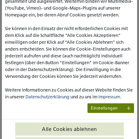
gesammelt und ausgewertet. Weiterhin binden wir Multimedia-
Finanzierungsmöglichkeiten, darunter Stipendien,
(YouTube, Vimeo)- und Google-Maps-Plugins auf unserer
informierte. Darüber hinaus lud der Infotag zu persönlichen
Homepage ein, bei deren Abruf Cookies gesetzt werden.
Gesprächen ein. Aktuelle Studierende, Mitarbeitende sowie
Vertreter_innen der Studierendenvertretung (AStA/StuPa)
Sie können in den Einsatz der nicht erforderlichen Cookies mit
standen bereit, um in lockerer Atmosphäre individuelle
dem Klick auf die Schaltfläche “Alle Cookies Akzeptieren”
Fragen zu Studium und Campusleben zu beantworten.
einwilligen oder per Klick auf “Alle Cookies Ablehnen” sich
anders entscheiden. Sie können die Cookie-Einstellungen auch
Besichtigung von Campus und
jederzeit aufrufen und diese (auch nachträglich) individuell
Bibliothek
festlegen (über den Button "Einstellungen" im Cookie-Banner
oder in der Datenschutzerklärung). Die Einwilligung in die
Der geführte Rundgang über den Campus sowie die
Verwendung der Cookies können Sie jederzeit widerrufen.
Besichtigung der modernen Hochschulbibliothek rundeten
das Programm ab. Sie boten den Besucher_innen die
Weitere Informationen zu Cookies auf dieser Website finden Sie
Möglichkeit, das breite Spektrum an Ressourcen und
in unserer
Datenschutzerklärung
und zu uns im
Impressum
.
Einrichtungen kennenzulernen, die den Studierenden zur
Verfügung stehen.
Einstellungen
Die katho zeigte sich auch in diesem Jahr als lebendiger und
einladender Ort, der Studieninteressierten einen
Alle Cookies ablehnen
authentischen und vielfältigen Einblick in das Studium der
Sozialen Arbeit gewährt.