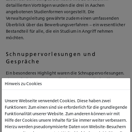
detaillierten Vorträgen wurden die drei in Aachen
angebotenen Studienformen vorgestellt. Die
Verwaltungsleitung gewährte zudem einen umfassenden
Überblick über das Bewerbungsverfahren – ein wesentlicher
Bestandteil für alle, die ein Studium in Angriff nehmen
möchten.
Schnuppervorlesungen und
Gespräche
Ein besonderes Highlight waren die Schnuppervorlesungen.
Sie ermöglichten es den Teilnehmer_innen, die familiäre
Hinweis zu Cookies
Lernatmosphäre und das praxisorientierte Studienkonzept
der katho unmittelbar kennenzulernen.
Unsere Webseite verwendet Cookies. Diese haben zwei
Neben den Vorträgen und Lehrveranstaltungen bereicherten
Funktionen: Zum einen sind sie erforderlich für die grundlegende
zusätzliche Informationsstände den Tag: Die Agentur für
Funktionalität unserer Website. Zum anderen können wir mit
Arbeit beispielsweise präsentierte mögliche
Hilfe der Cookies unsere Inhalte für Sie immer weiter verbessern.
Berufsperspektiven für zukünftige Sozialarbeiter_innen,
Hierzu werden pseudonymisierte Daten von Website-Besuchern
während das Studierendenwerk über BAföG und weitere