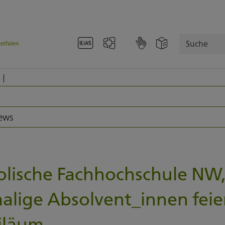
Suche
News
olische Fachhochschule NW
alige Absolvent_innen feie
biläum