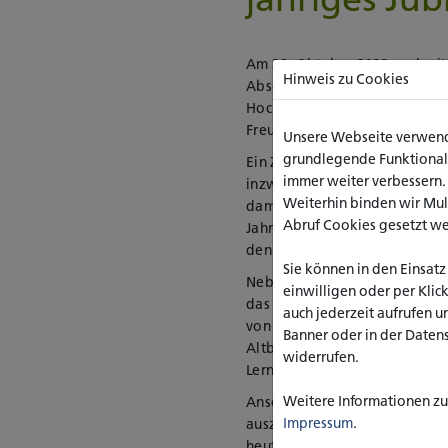
Am 28. Oktober 2023 nachmitt
Hinweis zu Cookies
Absolvent_innen vor dem Hau
Hochschule Nordrhein-Westfal
Freude, sich wieder zusehen, 
Unsere Webseite verwende
grundlegende Funktionalit
Ein Zusammenhalt zwischen de
immer weiter verbessern
inzwischen 70 bis 90 Jahren, 
Weiterhin binden wir Mu
damaligen KFH studierten, war 
Abruf Cookies gesetzt w
Jahren regelmäßig und zu di
den Weg zurück an ihre frühe
Sie können in den Einsatz
Neben dem Außengelände mit 
einwilligen oder per Klic
das Audimax besichtigt worde
auch jederzeit aufrufen u
von den Veränderungen und W
Banner oder in der Daten
Altbau wurden ebenfalls Hörs
widerrufen.
Lernwerkstatt angeschaut.
Weitere Informationen zu 
Anschließend kehrte man im N
Impressum
.
auszutauschen. Ein Thema war
heute finden die Bewerbungen 