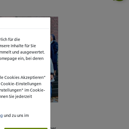
ich für die
ere Inhalte für Sie
ammelt und ausgewertet.
omepage ein, bei deren
Alle Cookies Akzeptieren”
e Cookie-Einstellungen
Einstellungen" im Cookie-
nen Sie jederzeit
ng
und zu uns im
ten und die Entwicklungen
ch persönliche Gespräche
–
 die Jahre verändert, worüber