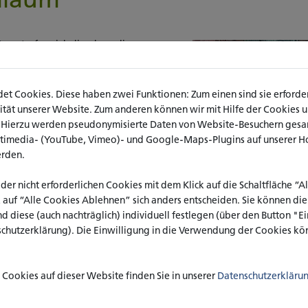
ags trafen sich die ehemaligen
pteingang der Katholischen
en (katho) in Paderborn. Die
war groß.
t Cookies. Diese haben zwei Funktionen: Zum einen sind sie erforderl
ät unserer Website. Zum anderen können wir mit Hilfe der Cookies uns
n Absolvent_innen im Alter von
. Hierzu werden pseudonymisierte Daten von Website-Besuchern ges
die von 1973 bis 1976 an der
ltimedia- (YouTube, Vimeo)- und Google-Maps-Plugins auf unserer H
zu spüren. Sie treffen sich seit
erden.
esem besonderen Jubiläum haben sie
re Hochschule gefunden.
 der nicht erforderlichen Cookies mit dem Klick auf die Schaltfläche “
seinem neuen Lerngarten ist auch
k auf “Alle Cookies Ablehnen” sich anders entscheiden. Sie können di
n. Die Ehemaligen waren begeistert
nd diese (auch nachträglich) individuell festlegen (über den Button "
eiterentwicklungen der katho. Im
schutzerklärung). Die Einwilligung in die Verwendung der Cookies kön
äle, Seminarräume und die
Cookies auf dieser Website finden Sie in unserer
Datenschutzerkläru
eubau/Audimax noch auf ein Getränk ein, um sich über frühere Zei
 vor allem die Studienzugangsberechtigung. So gab es damals no
überwiegend online statt. Auch das Studium an sich hat sich über