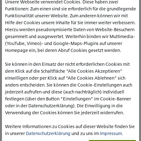
Unsere Webseite verwendet Cookies. Diese haben zwei
Die katho versteht sich nicht nur als Anwenderin, sondern als
Funktionen: Zum einen sind sie erforderlich für die grundlegende
aktive Mitgestalterin der internationalen ILIAS-Community.
Funktionalität unserer Website. Zum anderen können wir mit
Mit der Ausrichtung dieser Veranstaltungsreihe unterstreicht
Hilfe der Cookies unsere Inhalte für Sie immer weiter verbessern.
die Hochschule ihr Engagement für Open Source, digitale
Hierzu werden pseudonymisierte Daten von Website-Besuchern
Innovation und barrierefreie Bildung.
gesammelt und ausgewertet. Weiterhin binden wir Multimedia-
Dieses Engagement zeigt sich auch in der aktiven
(YouTube, Vimeo)- und Google-Maps-Plugins auf unserer
Beteiligung an zentralen Strukturen der Community: Marvin
Homepage ein, bei deren Abruf Cookies gesetzt werden.
Hackfort ist Mitglied im Technical Board des ILIAS-Vereins
und bringt sich dort in die strategische Weiterentwicklung
Sie können in den Einsatz der nicht erforderlichen Cookies mit
der Plattform ein. Darüber hinaus ist Dr.in Annett Giercke-
dem Klick auf die Schaltfläche “Alle Cookies Akzeptieren”
Ungermann (DLSC) im ILIAS-Verein als benannte
einwilligen oder per Klick auf “Alle Cookies Ablehnen” sich
Accessibility-Expertin aktiv und setzt wichtige Impulse für
anders entscheiden. Sie können die Cookie-Einstellungen auch
die barrierefreie Weiterentwicklung der Plattform.
jederzeit aufrufen und diese (auch nachträglich) individuell
Die hohe Beteiligung und der intensive Austausch an allen
festlegen (über den Button "Einstellungen" im Cookie-Banner
drei Tagen zeigen eindrucksvoll: Die Zukunft digitaler Lehre
oder in der Datenschutzerklärung). Die Einwilligung in die
entsteht durch internationale Zusammenarbeit, geteiltes
Verwendung der Cookies können Sie jederzeit widerrufen.
Wissen und eine starke Community.
Weitere Informationen zu Cookies auf dieser Website finden Sie
in unserer
Datenschutzerklärung
und zu uns im
Impressum
.
Impressionen