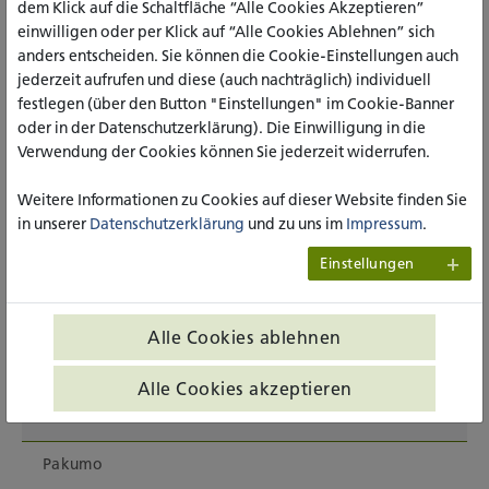
dem Klick auf die Schaltfläche “Alle Cookies Akzeptieren”
Alpakas vom Ellertal
einwilligen oder per Klick auf “Alle Cookies Ablehnen” sich
anders entscheiden. Sie können die Cookie-Einstellungen auch
Padersprinter
jederzeit aufrufen und diese (auch nachträglich) individuell
festlegen (über den Button "Einstellungen" im Cookie-Banner
oder in der Datenschutzerklärung). Die Einwilligung in die
Bierssenhof
Verwendung der Cookies können Sie jederzeit widerrufen.
Fabian Niehaus (Sauerteig-Bäcker)
Weitere Informationen zu Cookies auf dieser Website finden Sie
in unserer
Datenschutzerklärung
und zu uns im
Impressum
.
Natur-Seele
Einstellungen
Pangaea Olivenöl
Alle Cookies ablehnen
Kiki Lento Zimtschneckerei
Alle Cookies akzeptieren
Werk-Raum-Natur
Pakumo