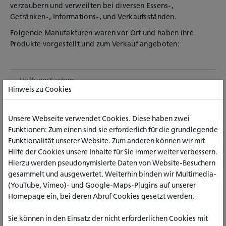
verzaubern und verweilten bei diversen Essens-,
Getränken-, Informations-, und Verkaufsständen.
Folgende Manufakturen waren vor Ort und haben ihre
Produkte vorgestellt und zum Verkauf angeboten:
HaltungsSachen
Hinweis zu Cookies
Bestattungshaus Sauerbier
Unsere Webseite verwendet Cookies. Diese haben zwei
Funktionen: Zum einen sind sie erforderlich für die grundlegende
Locker Flockig
Funktionalität unserer Website. Zum anderen können wir mit
Hilfe der Cookies unsere Inhalte für Sie immer weiter verbessern.
Linsenmanufaktur
Hierzu werden pseudonymisierte Daten von Website-Besuchern
gesammelt und ausgewertet. Weiterhin binden wir Multimedia-
JOSEFS Bräu
(YouTube, Vimeo)- und Google-Maps-Plugins auf unserer
Homepage ein, bei deren Abruf Cookies gesetzt werden.
Krusenhof Etteln und Ron Vino
Sie können in den Einsatz der nicht erforderlichen Cookies mit