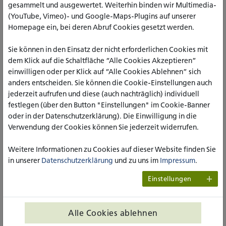
konkreter Fallbeispiele zeigt sich, wie wertvoll und wichtig
gesammelt und ausgewertet. Weiterhin binden wir Multimedia-
die Betriebliche Soziale Arbeit in der Arbeitswelt ist.
(YouTube, Vimeo)- und Google-Maps-Plugins auf unserer
Homepage ein, bei deren Abruf Cookies gesetzt werden.
Betriebliche Soziale Arbeit hat sich als Handlungsfeld der
Sozialen Arbeit seit mehr als 100 Jahren etabliert. Es umfasst
Sie können in den Einsatz der nicht erforderlichen Cookies mit
einen breiten Katalog von Aufgaben und Maßnahmen, den
dem Klick auf die Schaltfläche “Alle Cookies Akzeptieren”
so unterschiedliche Organisationen wie große Konzerne,
einwilligen oder per Klick auf “Alle Cookies Ablehnen” sich
Ministerien, Träger der freien Wohlfahrtspflege,
anders entscheiden. Sie können die Cookie-Einstellungen auch
Krankenhäuser, Hochschulen, Sozialversicherungsträger,
jederzeit aufrufen und diese (auch nachträglich) individuell
Bundeswehr oder Polizei ihren Organisationsmitgliedern zur
festlegen (über den Button "Einstellungen" im Cookie-Banner
Verfügung stellen.
oder in der Datenschutzerklärung). Die Einwilligung in die
In den einzelnen Bänden der Reihe geht es um diesen
Verwendung der Cookies können Sie jederzeit widerrufen.
breiten Katalog von Aufgaben und Maßnahmen sowie um
handlungsfeldspezifische Themen und die Entwicklung von
Weitere Informationen zu Cookies auf dieser Website finden Sie
Perspektiven für die Betriebliche Soziale Arbeit. Die
in unserer
Datenschutzerklärung
und zu uns im
Impressum
.
einzelnen Bände berücksichtigen theoretische,
konzeptionelle und anwendungsbezogene Ansätze und
Einstellungen
legen Wert auf einen fundierten Theorie-Praxis-Transfer.
Prof. Dr. Martin Klein ist Professor für Soziale Arbeit an der
Alle Cookies ablehnen
Katholischen Hochschule Nordrhein-Westfalen (katho) und