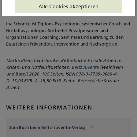
Prorektor für Studium, Lehre und Weiterbildung. Er ist
Alle Cookies akzeptieren
Vorstand des Bundesfachverbands Betriebliche Soziale
Arbeit e.V. (bbs).
Ina Schönke ist Diplom-Psychologin, systemischer Coach und
Notfallpsychologin: Sie bietet Privatpersonen und
Organisationen Coaching, Seminare und Beratung zu den
Bausteinen Prävention, Intervention und Nachsorge an.
Martin Klein, Ina Schönke: Betriebliche Soziale Arbeit in
Krisen- und Notfallsituationen.
Beltz Juventa
(Weinheim
und Basel) 2026. 105 Seiten. ISBN 978-3-7799-9086-4.
D: 15,00 EUR, A: 15,50 EUR. Reihe: Betriebliche Soziale
Arbeit.
WEITERE INFORMATIONEN
Zum Buch beim Beltz-Juventa-Verlag