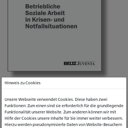
Hinweis zu Cookies
Neu erschienen im Beltz-Juventa-Verlag: „Betriebliche Soziale Arbeit
in Krisen- und Notfallsituationen“
Unsere Webseite verwendet Cookies. Diese haben zwei
Dieses Buch bietet praxisnahe Ansätze und wertvolle
Funktionen: Zum einen sind sie erforderlich für die grundlegende
Impulse der Betrieblichen Sozialen Arbeit zur psycho-
Funktionalität unserer Website. Zum anderen können wir mit
sozialen Unterstützung von Menschen in Organisationen. Ob
Hilfe der Cookies unsere Inhalte für Sie immer weiter verbessern.
Todesfall, Unfall oder Extrembedingungen – anhand
Hierzu werden pseudonymisierte Daten von Website-Besuchern