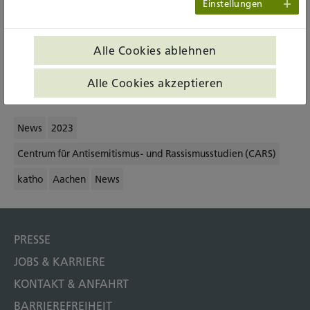
Einstellungen
Zum CARS-Newsletter #005 - Februar-Mai 2023
Centrum für Antisemitismus- und Rassismusstudien
Alle Cookies ablehnen
(CARS) an der katho
Alle Cookies akzeptieren
News
2023
Centrum für Antisemitismus- und Rassismusstudien (CARS)
katho
Aachen
News
PRESSE
JOBS & KARRIERE
KONTAKT & ANFAHRT
BARRIEREFREIHEIT