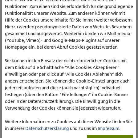
Funktionen: Zum einen sind sie erforderlich für die grundlegende
Funktionalität unserer Website. Zum anderen können wir mit
Hilfe der Cookies unsere Inhalte für Sie immer weiter verbessern.
Hierzu werden pseudonymisierte Daten von Website-Besuchern
gesammelt und ausgewertet. Weiterhin binden wir Multimedia-
(YouTube, Vimeo)- und Google-Maps-Plugins auf unserer
Homepage ein, bei deren Abruf Cookies gesetzt werden.
Sie können in den Einsatz der nicht erforderlichen Cookies mit
dem Klick auf die Schaltfläche “Alle Cookies Akzeptieren”
einwilligen oder per Klick auf “Alle Cookies Ablehnen” sich
anders entscheiden. Sie können die Cookie-Einstellungen auch
jederzeit aufrufen und diese (auch nachträglich) individuell
festlegen (über den Button "Einstellungen" im Cookie-Banner
Das CARS veröffentlichte heute seinen fünften Newsletter. Er
oder in der Datenschutzerklärung). Die Einwilligung in die
umfasst den Berichtszeitraum Februar bis Mai 2023 und steht
Verwendung der Cookies können Sie jederzeit widerrufen.
ab heute kostenlos zum Download bereit.
Weitere Informationen zu Cookies auf dieser Website finden Sie
in unserer
Datenschutzerklärung
und zu uns im
Impressum
.
WEITERE INFORMATIONEN