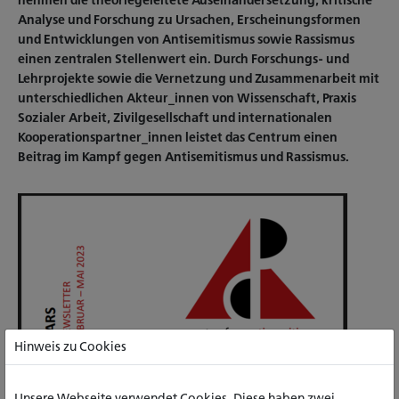
nehmen die theoriegeleitete Auseinandersetzung, kritische
Analyse und Forschung zu Ursachen, Erscheinungsformen
und Entwicklungen von Antisemitismus sowie Rassismus
einen zentralen Stellenwert ein. Durch Forschungs- und
Lehrprojekte sowie die Vernetzung und Zusammenarbeit mit
unterschiedlichen Akteur_innen von Wissenschaft, Praxis
Sozialer Arbeit, Zivilgesellschaft und internationalen
Kooperationspartner_innen leistet das Centrum einen
Beitrag im Kampf gegen Antisemitismus und Rassismus.
Hinweis zu Cookies
Unsere Webseite verwendet Cookies. Diese haben zwei