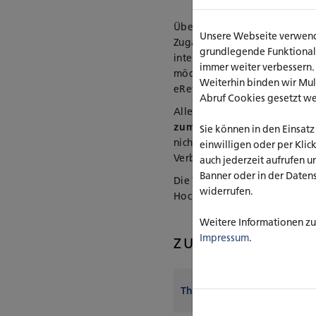
Über die eRef-Plattform des T
Unsere Webseite verwende
Zugang zu umfassenden Ressou
grundlegende Funktionalit
interessieren sich für Pfleg
immer weiter verbessern
möchten Grundlagenwissen na
Weiterhin binden wir Mu
eRef-Plattform eine gute Anla
Abruf Cookies gesetzt w
Alle verfügbaren Titel wurde
zum 30.11.2025
im Hochschul
Sie können in den Einsatz
nicht im Hochschulnetz befind
einwilligen oder per Klic
Verbindung.
auch jederzeit aufrufen u
Banner oder in der Daten
Die Titel, die am meisten au
widerrufen.
Hochschulbibliothek erworben
Weitere Informationen zu 
Impressum
.
ZUR KOSTENLOS
Thieme eRef Lehrbücher