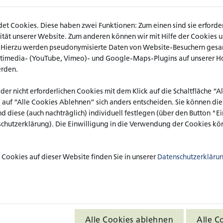
hieme-Verlags haben Sie digital
t Cookies. Diese haben zwei Funktionen: Zum einen sind sie erforderl
rcen für Studium und Lehre. Sie
ät unserer Website. Zum anderen können wir mit Hilfe der Cookies uns
e- oder Hebammenwissenschaft und
. Hierzu werden pseudonymisierte Daten von Website-Besuchern ges
chschlagen? Dann bietet Ihnen die
ltimedia- (YouTube, Vimeo)- und Google-Maps-Plugins auf unserer H
ufstelle.
erden.
n für den Zeitraum
vom 01.10. bis
netz freigeschaltet. Wenn Sie sich
 der nicht erforderlichen Cookies mit dem Klick auf die Schaltfläche “
en, nutzen Sie bitte eine VPN-
k auf “Alle Cookies Ablehnen” sich anders entscheiden. Sie können di
nd diese (auch nachträglich) individuell festlegen (über den Button "
schutzerklärung). Die Einwilligung in die Verwendung der Cookies kön
fgerufen werden, werden von der
 und lizenziert.
Foto: AdobeStock/Drobot D
Cookies auf dieser Website finden Sie in unserer
Datenschutzerkläru
EN PLATTFORM
Alle Cookies ablehnen
Alle C