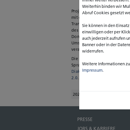
Weiterhin binden wir Mu
Projektkoordinatorin und Übe
Abruf Cookies gesetzt w
mit dieser Aufgabe betraut, di
Transfernetzwerks Soziale In
Sie können in den Einsatz
des Entstehungsprozesses arbe
einwilligen oder per Klic
Dominik Schneider zusammen, 
auch jederzeit aufrufen u
Umsetzung und die Einpflege 
Banner oder in der Daten
verantwortete.
widerrufen.
Die katho-Seite entstand nac
Weitere Informationen zu 
Sprache e. V. und wurde vom
Impressum
.
Diakonischen Stiftung Ummel
2.0
.
2022
Hochschule
Transfer
PRESSE
JOBS & KARRIERE