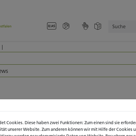
Suche
News
katho in Leichter Sprache
t Cookies. Diese haben zwei Funktionen: Zum einen sind sie erforderl
tho auch in Leichter Sprache​​​​​​​ verfügbar. Um die Leichte Sprache zu 
ät unserer Website. Zum anderen können wir mit Hilfe der Cookies uns
s Buchsymbol am oberen Rand der Website.
. Hierzu werden pseudonymisierte Daten von Website-Besuchern ges