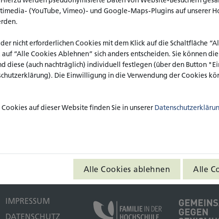
ltimedia- (YouTube, Vimeo)- und Google-Maps-Plugins auf unserer H
rsetzerin Laura Verena Corsten war
erden.
e sie bereits für die Website des
novation
s_inn
realisierte. Während
 der nicht erforderlichen Cookies mit dem Klick auf die Schaltfläche “
itete sie eng mit Projektreferent
k auf “Alle Cookies Ablehnen” sich anders entscheiden. Sie können di
der vor allem die technische
nd diese (auch nachträglich) individuell festlegen (über den Button "
des übersetzten Contents
schutzerklärung). Die Einwilligung in die Verwendung der Cookies kön
h den Regeln vom Netzwerk Leichte
Screenshot der Website in Le
Cookies auf dieser Website finden Sie in unserer
Datenschutzerkläru
Büro für Leichte Sprache der
n
geprüft. Sie übertrifft die Mindestanforderungen des Behinderte
katho
News
Alle Cookies ablehnen
Alle C
IMPRESSUM
DATENSCHUTZ