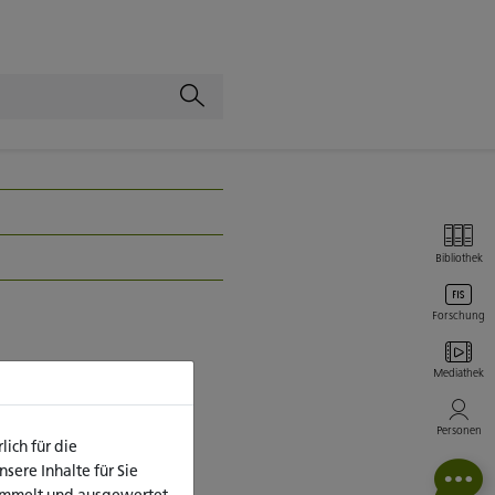
Bibliothek
Forschung
Mediathek
Personen
ich für die
aktivieren, klicken
ere Inhalte für Sie
ammelt und ausgewertet.