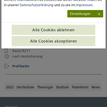
in unserer
Datenschutzerklärung
und zu uns im
Impressum
.
Prof.in Dr.in Bergit Peters
Einstellungen
Dekanin / Professorin für Religionspädagogik, Katechetik,
Didaktik und Methodik des Religionsunterrichts sowie
Erziehungswissenschaft
Alle Cookies ablehnen
Paderborn, Theologie
+49 5251 1225-20
Alle Cookies akzeptieren
b.peters(at)katho-nrw.de
Raum R211
nach Vereinbarung
Profilseite
2022
Hochschule
Theologie
Studium
Paderborn
News