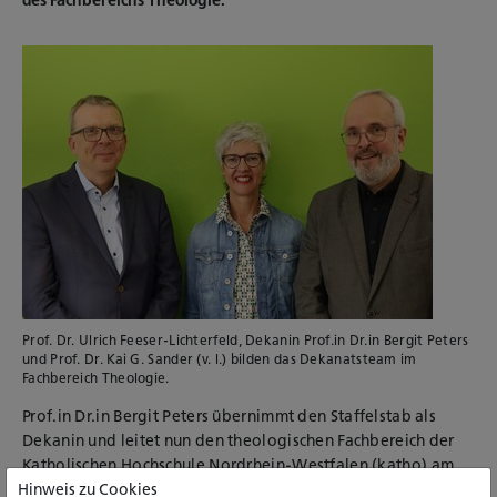
des Fachbereichs Theologie.
Prof. Dr. Ulrich Feeser-Lichterfeld, Dekanin Prof.in Dr.in Bergit Peters
und Prof. Dr. Kai G. Sander (v. l.) bilden das Dekanatsteam im
Fachbereich Theologie.
Prof.in Dr.in Bergit Peters übernimmt den Staffelstab als
Dekanin und leitet nun den theologischen Fachbereich der
Katholischen Hochschule Nordrhein-Westfalen (katho) am
Hinweis zu Cookies
Standort Paderborn. "Ich freue mich auf diese neue und