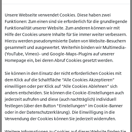
sicherlich herausfordernde Aufgabe, die ich gern als eine
kommunikativ-vernetzende wahrnehmen möchte", so
Unsere Webseite verwendet Cookies. Diese haben zwei
Prof.in Dr.in Peters. Prodekane sind Prof. Dr. Kai G. Sander,
Funktionen: Zum einen sind sie erforderlich für die grundlegende
der zuvor sieben Jahre als Dekan den Fachbereich geleitet
Funktionalität unserer Website. Zum anderen können wir mit
hat und Prof. Dr. Ulrich Feeser-Lichterfeld. Beide sehen in der
Hilfe der Cookies unsere Inhalte für Sie immer weiter verbessern.
Konstellation viel Positives: "Es wird eine vertrauensvolle
Hierzu werden pseudonymisierte Daten von Website-Besuchern
Zusammenarbeit geben; ein Wechsel in der Leitung ist immer
gesammelt und ausgewertet. Weiterhin binden wir Multimedia-
auch eine große Chance für neue Ideen und Akzente.“
(YouTube, Vimeo)- und Google-Maps-Plugins auf unserer
Homepage ein, bei deren Abruf Cookies gesetzt werden.
Sie können in den Einsatz der nicht erforderlichen Cookies mit
dem Klick auf die Schaltfläche “Alle Cookies Akzeptieren”
einwilligen oder per Klick auf “Alle Cookies Ablehnen” sich
anders entscheiden. Sie können die Cookie-Einstellungen auch
jederzeit aufrufen und diese (auch nachträglich) individuell
festlegen (über den Button "Einstellungen" im Cookie-Banner
oder in der Datenschutzerklärung). Die Einwilligung in die
Verwendung der Cookies können Sie jederzeit widerrufen.
Weitere Informationen zu Cookies auf dieser Website finden Sie