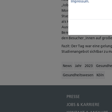
Impressum
.
‚Jobslam‘, einem besonderen F
Monika Kraienhemke die Mögli
Studiengang Angewandte Heb
als Hochschule zu informieren.
Aussteller_innen die Gelegenh
Bereich hervorzuheben. Diese
den Besucher_innen auf großes
Fazit: Der Tag war eine gelun
Studienangebot sichtbar zu m
News
Jahr
2023
Gesundhe
Gesundheitswesen
Köln
PRESSE
JOBS & KARRIERE