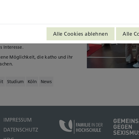
ormat der Stuzubi nutze Prof.in Dr.
chkeit, die Interessierten über den
ammenwissenschaft und die katho
 Sie hatte mit neun weiteren
eit, in drei Minuten den eigenen
Alle Cookies ablehnen
Alle C
 Kompakt-Informationen stießen bei
 Interesse.
gene Möglichkeit, die katho und ihr
achen.
it
Studium
Köln
News
IMPRESSUM
DATENSCHUTZ