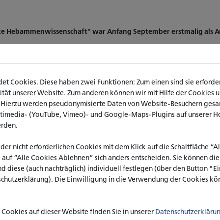
 Hebammenwissenschaft" war Anfang September erstmalig als Auss
m Köln die Studien- und
t. Fast 100 Aussteller_innen hatten
t Cookies. Diese haben zwei Funktionen: Zum einen sind sie erforderl
Schulabgänger_innen und
ät unserer Website. Zum anderen können wir mit Hilfe der Cookies uns
 Laufe des Tages informierten sich
. Hierzu werden pseudonymisierte Daten von Website-Besuchern ges
tudien- und
ltimedia- (YouTube, Vimeo)- und Google-Maps-Plugins auf unserer H
Köln und Umgebung. In einer
erden.
n sich für die Besucher_innen
iche Karrieren. Auch der Stand des
 der nicht erforderlichen Cookies mit dem Klick auf die Schaltfläche “
ebammenwissenschaft/Midwifery‘
k auf “Alle Cookies Ablehnen” sich anders entscheiden. Sie können di
itswesen konnte das Interesse auf
nd diese (auch nachträglich) individuell festlegen (über den Button "
viele Möglichkeiten zum persönlichen
schutzerklärung). Die Einwilligung in die Verwendung der Cookies kön
 Kraienhemke (Studiengangsleitung)
aftliche Mitarbeiterin im
allgemeine Fragen zum
Cookies auf dieser Website finden Sie in unserer
Datenschutzerkläru
as Studium an der katho vor. Im