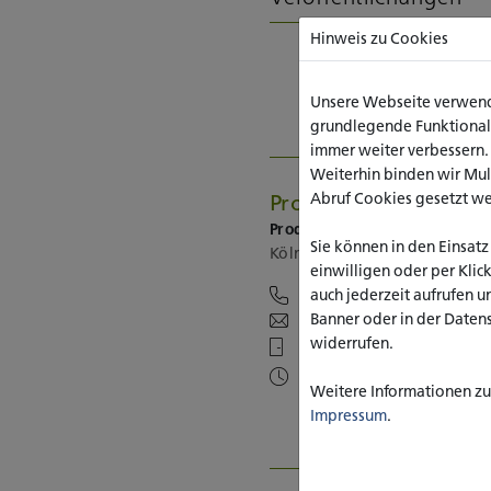
Hinweis zu Cookies
Unsere Webseite verwende
grundlegende Funktionalit
immer weiter verbessern
Weiterhin binden wir Mu
Abruf Cookies gesetzt w
Prof. Dr. Birgitta Strä
Prodekanin I / Professorin
Sie können in den Einsatz
Köln, Sozialwesen
einwilligen oder per Klic
auch jederzeit aufrufen u
0221/7757-446
Banner oder in der Daten
b.straeter(at)katho-nrw.
widerrufen.
Raum R417
Mittwochs 13:30 - 15 Uhr
Weitere Informationen zu 
Impressum
.