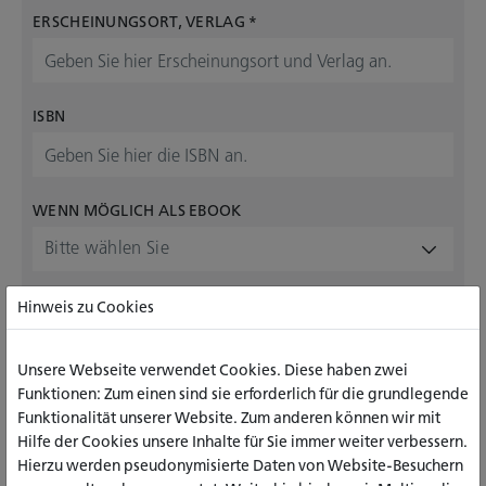
ERSCHEINUNGSORT, VERLAG
*
ISBN
WENN MÖGLICH ALS EBOOK
Bitte wählen Sie
VORMERKUNG GEWÜNSCHT?
Hinweis zu Cookies
Bitte wählen Sie
Unsere Webseite verwendet Cookies. Diese haben zwei
Funktionen: Zum einen sind sie erforderlich für die grundlegende
GEWÜNSCHTE AUFSTELLUNG IN DER BIBLIOTHEK AM
Funktionalität unserer Website. Zum anderen können wir mit
STANDORT
*
Hilfe der Cookies unsere Inhalte für Sie immer weiter verbessern.
Bitte wählen Sie
Hierzu werden pseudonymisierte Daten von Website-Besuchern