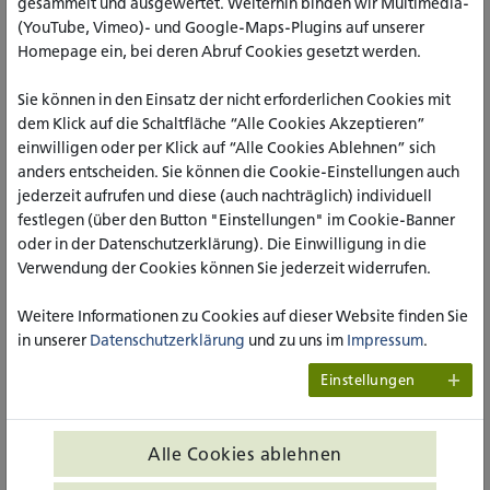
gesammelt und ausgewertet. Weiterhin binden wir Multimedia-
(YouTube, Vimeo)- und Google-Maps-Plugins auf unserer
BEMERKUNG, BEGRÜNDUNG
Homepage ein, bei deren Abruf Cookies gesetzt werden.
Sie können in den Einsatz der nicht erforderlichen Cookies mit
dem Klick auf die Schaltfläche “Alle Cookies Akzeptieren”
einwilligen oder per Klick auf “Alle Cookies Ablehnen” sich
anders entscheiden. Sie können die Cookie-Einstellungen auch
jederzeit aufrufen und diese (auch nachträglich) individuell
festlegen (über den Button "Einstellungen" im Cookie-Banner
oder in der Datenschutzerklärung). Die Einwilligung in die
Verwendung der Cookies können Sie jederzeit widerrufen.
Weitere Informationen zu Cookies auf dieser Website finden Sie
DATEN ZUR PERSON
in unserer
Datenschutzerklärung
und zu uns im
Impressum
.
VORNAME NACHNAME
*
Einstellungen
Alle Cookies ablehnen
E-MAIL-ADRESSE
*