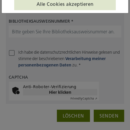
Alle Cookies akzeptieren
BIBLIOTHEKSAUSWEISNUMMER
*
Ich habe die datenschutzrechtlichen Hinweise gelesen und
stimme der beschriebenen
Verarbeitung meiner
personenbezogenen Daten
zu.
*
CAPTCHA
Anti-Roboter-Verifizierung
Hier klicken
Friendly
Captcha ⇗
LÖSCHEN
SENDEN