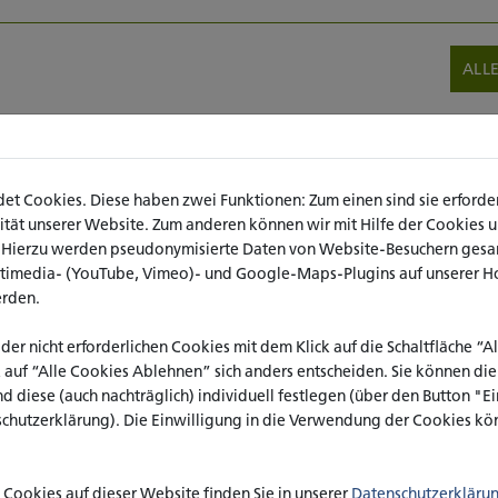
ALL
t Cookies. Diese haben zwei Funktionen: Zum einen sind sie erforderl
O
ät unserer Website. Zum anderen können wir mit Hilfe der Cookies uns
. Hierzu werden pseudonymisierte Daten von Website-Besuchern ges
Bendel
ltimedia- (YouTube, Vimeo)- und Google-Maps-Plugins auf unserer H
erden.
derborn
 der nicht erforderlichen Cookies mit dem Klick auf die Schaltfläche “
rw.de
k auf “Alle Cookies Ablehnen” sich anders entscheiden. Sie können di
nd diese (auch nachträglich) individuell festlegen (über den Button "
schutzerklärung). Die Einwilligung in die Verwendung der Cookies kön
Cookies auf dieser Website finden Sie in unserer
Datenschutzerkläru