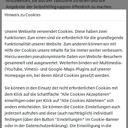
hinzuweisen, sie aus der Tabuzone zu holen und die
Angebote der Selbsthilfegruppen öffentlich zu machen.
Kulturelle Veranstaltungen bieten eine Möglichkeit zur
Hinweis zu Cookies
niedrigschwelligen Kontaktaufnahme und sensibilisieren
gleichzeitig. Am Beispiel einer Lesung der Aachener
Unsere Webseite verwendet Cookies. Diese haben zwei
Krimitage erläutern Pia van Buggenum-Sonnen, Leiterin der
Funktionen: Zum einen sind sie erforderlich für die grundlegende
„akis
“,
und Julia Zeh, Programmplanerin der vhs Aachen, ihr
Funktionalität unserer Website. Zum anderen können wir mit
Konzept.
Hilfe der Cookies unsere Inhalte für Sie immer weiter verbessern.
Pia van Buggenum-Sonnen ist zuständig für die „akis –
Hierzu werden pseudonymisierte Daten von Website-Besuchern
Aachener Kontakt- und Informationsstelle für Selbsthilfe“ an
gesammelt und ausgewertet. Weiterhin binden wir Multimedia-
der vsh Aachen. Sie ist Sozialpädagogin und für die
(YouTube, Vimeo)- und Google-Maps-Plugins auf unserer
gesundheitliche Selbsthilfeunterstützung
Homepage ein, bei deren Abruf Cookies gesetzt werden.
themenübergreifend in der Region Aachen zuständig.
Sie können in den Einsatz der nicht erforderlichen Cookies mit
Julia Zeh hat Literaturwissenschaft, Philosophie,
dem Klick auf die Schaltfläche “Alle Cookies Akzeptieren”
Kulturmanagement und Dramaturgie studiert und ist nach
einwilligen oder per Klick auf “Alle Cookies Ablehnen” sich
beruflichen Stationen in verschiedenen Theatern, Festivals
anders entscheiden. Sie können die Cookie-Einstellungen auch
und Museen nun in der vhs Aachen für die Themen Kunst,
jederzeit aufrufen und diese (auch nachträglich) individuell
Kultur und Philosophie zuständig.
festlegen (über den Button "Einstellungen" im Cookie-Banner
Anmeldung bis 31. August 2026
oder in der Datenschutzerklärung). Die Einwilligung in die