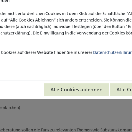
erden.
EIBUNG
 der nicht erforderlichen Cookies mit dem Klick auf die Schaltfläche “
k auf “Alle Cookies Ablehnen” sich anders entscheiden. Sie können di
anszene ist, neben Alkohol, der Konsum von psychotropen Substanzen 
nd diese (auch nachträglich) individuell festlegen (über den Button "
 Diese meist jugendlichen oder jungen erwachsenen Fans benennen 
schutzerklärung). Die Einwilligung in die Verwendung der Cookies kön
darf (Deimel et al. 2019, Deimel & Köhler 2020). Eine spezifische Ber
Im Rahmen des Projektes „SubFan“ wird ein onlinebasiertes Beratungspo
nprojekte NRW sowie Sozialarbeiter_innen aus den folgenden acht 
Cookies auf dieser Website finden Sie in unserer
Datenschutzerkläru
und implementiert.
V.
sseldorf e.V.
Alle Cookies ablehnen
Alle C
senkirchen)
eberatung sollen die Fans zu relevanten Themen wie Substanzkonsu