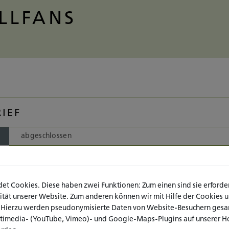
LLFANS
IEF
abgeschlossen
01.11.2020 – 31.01.2024
Sucht, Sozialwesen, Soziale Arbeit
t Cookies. Diese haben zwei Funktionen: Zum einen sind sie erforderl
Köln
ät unserer Website. Zum anderen können wir mit Hilfe der Cookies uns
. Hierzu werden pseudonymisierte Daten von Website-Besuchern ges
Deutsches Institut für Sucht- und Präventionsforschung (DISu
ltimedia- (YouTube, Vimeo)- und Google-Maps-Plugins auf unserer H