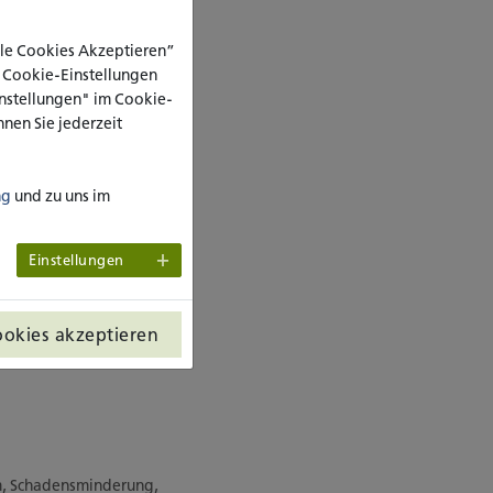
Alle Cookies Akzeptieren”
e Cookie-Einstellungen
wie Cannabis, Kokain und
Einstellungen" im Cookie-
zudem einen hohen
nen Sie jederzeit
atung findet für diese
rtal für Fußballfans in
sozialpädagogischen
ng
und zu uns im
Einstellungen
ookies akzeptieren
m, Schadensminderung,