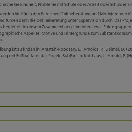
sychische Gesundheit, Probleme mit Schule oder Arbeit oder Schulden u
werden hierfür in den Bereichen Onlineberatung und Motivierender K
und führen dann die Onlineberatung unter Supervision durch. Das Proj
es begleitet. In diesem Zusammenhang sind Interviews, Fokusgruppe
ographische Aspekte, Motive und Hintergründe zum Substanzkonsum
n.
ibung ist zu finden in: Arasteh-Roodsary, L., Arnolds, P., Deimel, D. (2
g mit Fußballfans: das Projekt SubFan. In: Kotthaus, J., Arnold, P. (Hr