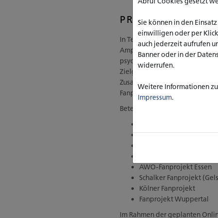
Abruf Cookies gesetzt w
PROJEKTBESCHR
Sie können in den Einsatz
einwilligen oder per Klic
In Teilen der aktiven Fußballf
auch jederzeit aufrufen u
Amphetaminen weit verbreitet.
Banner oder in der Daten
psychosozialen Unterstützungsbe
widerrufen.
Zielgruppe bisher nicht statt. 
Zusammenarbeit mit der LAG Fa
Weitere Informationen zu 
Fanprojekten konzeptualisiert 
Impressum
.
Beteiligte Fanprojekte:
AWO Fanprojekt Aachen
Fanprojekt Leverkusen e.
Fanprojekt Jugendring Dü
Fanprojekt Duisburg
AWO-Fanprojekt Essen
Schalker Fanprojekt (Gel
Kölner Fanprojekt
Fanprojekt Wuppertal
Im Rahmen der geplanten Onlin