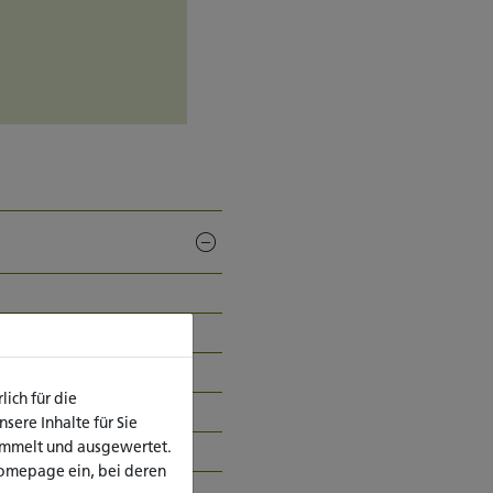
ich für die
ere Inhalte für Sie
ammelt und ausgewertet.
P)
omepage ein, bei deren