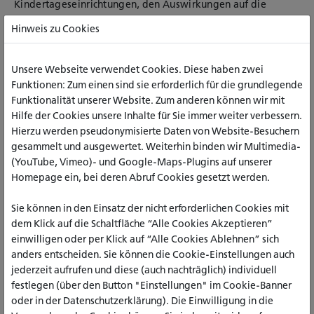
Kindertageseinrichtungen, den Auswirkungen auf die
psychische Gesundheit von Kindern und Jugendlichen
Hinweis zu Cookies
psychisch erkrankter Eltern sowie dem Delir älterer
Menschen auf Intensivstationen.
Unsere Webseite verwendet Cookies. Diese haben zwei
Bis zum Jahresende haben die fünf katho-Promovierenden
Funktionen: Zum einen sind sie erforderlich für die grundlegende
die Möglichkeit, bei der Bürgerstiftung Rheinviertel Anträge
Funktionalität unserer Website. Zum anderen können wir mit
auf finanzielle Unterstützung für ihre Arbeit zu stellen. Dies
Hilfe der Cookies unsere Inhalte für Sie immer weiter verbessern.
können beispielsweise die Kosten für notwendige Software
Hierzu werden pseudonymisierte Daten von Website-Besuchern
zur Datenauswertung, einen Methoden-Workshop oder
gesammelt und ausgewertet. Weiterhin binden wir Multimedia-
eine Reise zu einer internationalen Konferenz betreffen. Bis
(YouTube, Vimeo)- und Google-Maps-Plugins auf unserer
zu drei Anträge sind im Verlauf der Promotionsarbeit
Homepage ein, bei deren Abruf Cookies gesetzt werden.
möglich.
Sie können in den Einsatz der nicht erforderlichen Cookies mit
Prorektor Michael Isfort freut sich
dem Klick auf die Schaltfläche “Alle Cookies Akzeptieren”
auf gegenseitige Bereicherung
einwilligen oder per Klick auf “Alle Cookies Ablehnen” sich
anders entscheiden. Sie können die Cookie-Einstellungen auch
Die Bürgerstiftung Rheinviertel, die Trägerin dreier Kitas ist
jederzeit aufrufen und diese (auch nachträglich) individuell
und unter anderen ambulante Projekte in der Demenzhilfe
festlegen (über den Button "Einstellungen" im Cookie-Banner
und Palliativversorgung unterhält,
erhofft sich durch die
oder in der Datenschutzerklärung). Die Einwilligung in die
wissenschaftliche Expertise der katho-Promovierenden