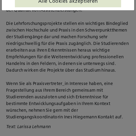
Alle Cookies akzeptieren
Entwicklung eines Beobachtungsinstruments zur Erfassung
der Qualität von Assistenzleistungen.
Die Lehrforschungsprojekte stellen ein wichtiges Bindeglied
zwischen Hochschule und Praxis in den Schwerpunktthemen
der Studiengänge dar und machen Forschung sehr
niedrigschwellig für die Praxis zugänglich. Die Studierenden
erarbeiten aus ihren Erkenntnissen heraus wichtige
Empfehlungen für die Weiterentwicklung professionellen
Handelns in den Feldern, in denen sie unterwegs sind.
Dadurch wirken die Projekte über das Studium hinaus.
Wenn Sie als Praxisvertreter_in Interesse haben, eine
Fragestellung aus Ihrem Bereich gemeinsam mit
Studierenden auszuloten und sich Erkenntnisse für
bestimmte Entwicklungsaufgaben in Ihrem Kontext
wünschen, nehmen Sie gern mit der
Studiengangskoordinatorin Ines Hiegemann Kontakt auf.
Text: Larissa Lehmann