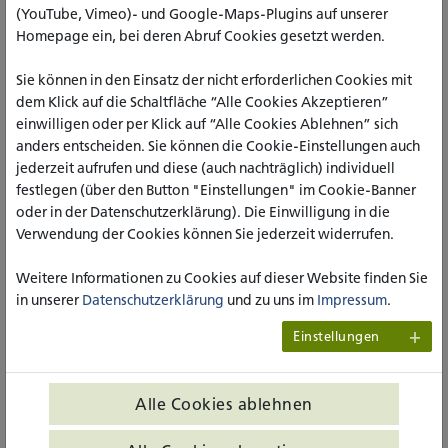
(YouTube, Vimeo)- und Google-Maps-Plugins auf unserer
Homepage ein, bei deren Abruf Cookies gesetzt werden.
Sie können in den Einsatz der nicht erforderlichen Cookies mit
dem Klick auf die Schaltfläche “Alle Cookies Akzeptieren”
einwilligen oder per Klick auf “Alle Cookies Ablehnen” sich
anders entscheiden. Sie können die Cookie-Einstellungen auch
Neben den Begleitdozierenden und interessierten
jederzeit aufrufen und diese (auch nachträglich) individuell
Masterstudierenden waren auch die Praxispartner_innen der
festlegen (über den Button "Einstellungen" im Cookie-Banner
Projekte eingeladen, um Einblicke in die Ergebnisse der
oder in der Datenschutzerklärung). Die Einwilligung in die
Projekte zu erhalten und darüber in Austausch und
Verwendung der Cookies können Sie jederzeit widerrufen.
Diskussion zu kommen. Das Themenspektrum der acht
Präsentationen reichte dabei von der Funktion und den
Weitere Informationen zu Cookies auf dieser Website finden Sie
Netzwerken von Kinderschutzfachkräften, einer Annäherung
in unserer
Datenschutzerklärung
und zu uns im
Impressum
.
an den Begriff des Sozialen im Bereich des
Sozialunternehmertums, der Rolle eines heilpädagogisch-
Einstellungen
therapeutischen Fachdiensts und der Aufklärung von
Menschen mit kognitiven Beeinträchtigungen zur Corona-
Pandemie, über die Begleitung von Mitbewohner_innen am
Alle Cookies ablehnen
Lebensende und den Bedürfnissen von Menschen vor,
während und nach dem Partner_innenverlust bis hin zur