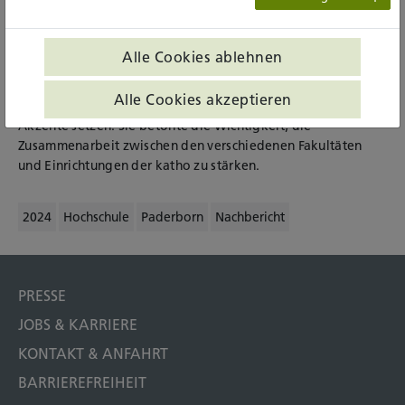
Mit dem neuen Rektoratsteam, das aus Prof.in. Dr.in.
Barbara Schermaier-Stöckl (Rektorin), Prof.in Dr.in Barbara
Ortland (Prorektorin für Studium, Lehre und Weiterbildung)
Alle Cookies ablehnen
und Prof. Dr. Michael Isfort (Prorektor für Forschung und
Transfer) besteht, will Schermaier-Stöckl die Verankerung
Alle Cookies akzeptieren
vieler neuer Forschungsinstitute verstetigen und neue
Akzente setzen. Sie betonte die Wichtigkeit, die
Zusammenarbeit zwischen den verschiedenen Fakultäten
und Einrichtungen der katho zu stärken.
2024
Hochschule
Paderborn
Nachbericht
PRESSE
JOBS & KARRIERE
KONTAKT & ANFAHRT
BARRIEREFREIHEIT