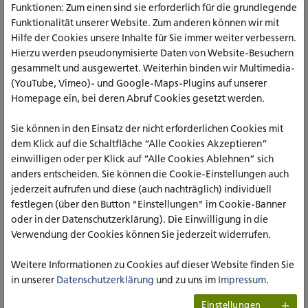
Funktionen: Zum einen sind sie erforderlich für die grundlegende
Funktionalität unserer Website. Zum anderen können wir mit
Hilfe der Cookies unsere Inhalte für Sie immer weiter verbessern.
Hierzu werden pseudonymisierte Daten von Website-Besuchern
gesammelt und ausgewertet. Weiterhin binden wir Multimedia-
(YouTube, Vimeo)- und Google-Maps-Plugins auf unserer
v.l. Prof. Dr. Dr. Martin Hörning (Dekan des Fachbereichs Sozialwesen
Homepage ein, bei deren Abruf Cookies gesetzt werden.
am Standort Paderborn), Prof.in Dr.in Barbara Schermaier-Stöckl
(Rektorin der katho), Prof.in.Dr.in Barbara Ortland (1. Prorektorin)
und Prof. Dr. Michael Isfort (2. Prorektor)
Sie können in den Einsatz der nicht erforderlichen Cookies mit
dem Klick auf die Schaltfläche “Alle Cookies Akzeptieren”
Prof.in Dr.in Barbara Schermaier-Stöckl zeigte sich
einwilligen oder per Klick auf “Alle Cookies Ablehnen” sich
beeindruckt von der dynamischen Entwicklung des
anders entscheiden. Sie können die Cookie-Einstellungen auch
Standorts Paderborn und betonte die große Bedeutung des
jederzeit aufrufen und diese (auch nachträglich) individuell
Standorts für die katho. Sie bekräftigte Ihr Ziel, die katho als
festlegen (über den Button "Einstellungen" im Cookie-Banner
eine der führenden Hochschulen für angewandte
oder in der Datenschutzerklärung). Die Einwilligung in die
Wissenschaften im Bereich der Sozialen Arbeit in
Verwendung der Cookies können Sie jederzeit widerrufen.
Deutschland weiterzuentwickeln und dabei die Stärken des
Standorts Paderborn in den Bereichen Bildung, Forschung
Weitere Informationen zu Cookies auf dieser Website finden Sie
und Transfer voll zu nutzen.
in unserer
Datenschutzerklärung
und zu uns im
Impressum
.
Gemeinsame Herausforderungen angehen
Einstellungen