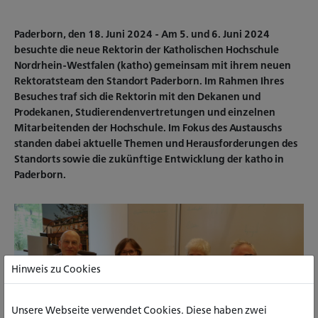
Paderborn, den 18. Juni 2024 - Am 5. und 6. Juni 2024
besuchte die neue Rektorin der Katholischen Hochschule
Nordrhein-Westfalen (katho) gemeinsam mit ihrem neuen
Rektoratsteam den Standort Paderborn. Im Rahmen Ihres
Besuches traf sich die Rektorin mit den Dekanen und
Prodekanen, Studierendenvertretungen und einzelnen
Mitarbeitenden der Hochschule. Im Fokus des Austauschs
standen dabei aktuelle Themen und Herausforderungen des
Standorts sowie die zukünftige Entwicklung der katho in
Paderborn.
Hinweis zu Cookies
Unsere Webseite verwendet Cookies. Diese haben zwei