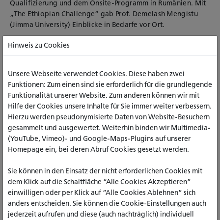
Qualifizierung und dem Onsite-Programm in Rumänien. Mit
„The Ethiopian Challenge“ gab Prof. Demelash Mengistu
(Jimma University) Einblicke in Bedarfe vor Ort.
Am Nachmittag konkretisierten Mentor_innen und Mentees
Hinweis zu Cookies
in Gruppen die Zusammenarbeit und Erwartungen,
moderiert u.a. von Yaser Awad, Theodora, Stephen und
Solomon Alemu. Avi Goldstein (Pathways) beleuchtete die
Unsere Webseite verwendet Cookies. Diese haben zwei
Rolle von NGOs in der Bildung und im Projekt. Daran schloss
Funktionen: Zum einen sind sie erforderlich für die grundlegende
sich die Vorstellung der digitalen Infrastruktur an – Shared
Funktionalität unserer Website. Zum anderen können wir mit
Workspace, Website und Social Media (Shadia Sbait, Yaser
Hilfe der Cookies unsere Inhalte für Sie immer weiter verbessern.
Awad). Den Abschluss bildete „The Israeli Challenge“ mit Dr.
Hierzu werden pseudonymisierte Daten von Website-Besuchern
Yael Landau (DYC). Der Abend stand zur freien Verfügung.
gesammelt und ausgewertet. Weiterhin binden wir Multimedia-
(YouTube, Vimeo)- und Google-Maps-Plugins auf unserer
Dissemination, bilaterale
Homepage ein, bei deren Abruf Cookies gesetzt werden.
Abstimmungen und europäische
Praxisbeispiele
Sie können in den Einsatz der nicht erforderlichen Cookies mit
dem Klick auf die Schaltfläche “Alle Cookies Akzeptieren”
Der zweite Tag startete mit einer Einheit zu interpersonaler
einwilligen oder per Klick auf “Alle Cookies Ablehnen” sich
Kommunikation durch Dr. Mirit Sharon (GACE), gefolgt von
anders entscheiden. Sie können die Cookie-Einstellungen auch
„The Ghanaian Challenge“ mit Prof. Samuel Bert Boadi-Kusi
jederzeit aufrufen und diese (auch nachträglich) individuell
(UCC). Im Disseminationsblock skizzierte Prof. Ibrahim