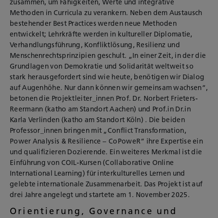
zusammen, um Fähigkeiten, Werte und integrative
Methoden in Curricula zu verankern. Neben dem Austausch
bestehender Best Practices werden neue Methoden
entwickelt; Lehrkräfte werden in kultureller Diplomatie,
Verhandlungsführung, Konfliktlösung, Resilienz und
Menschenrechtsprinzipien geschult. „In einer Zeit, in der die
Grundlagen von Demokratie und Solidarität weltweit so
stark herausgefordert sind wie heute, benötigen wir Dialog
auf Augenhöhe. Nur dann können wir gemeinsam wachsen“,
betonen die Projektleiter_innen Prof. Dr. Norbert Frieters-
Reermann (katho am Standort Aachen) und Prof.in Dr.in
Karla Verlinden (katho am Standort Köln) . Die beiden
Professor_innen bringen mit „Conflict Transformation,
Power Analysis & Resilience – CoPoweR“ ihre Expertise ein
und qualifizieren Dozierende. Ein weiteres Merkmal ist die
Einführung von COIL-Kursen (Collaborative Online
International Learning) für interkulturelles Lernen und
gelebte internationale Zusammenarbeit. Das Projekt ist auf
drei Jahre angelegt und startete am 1. November 2025.
Orientierung, Governance und