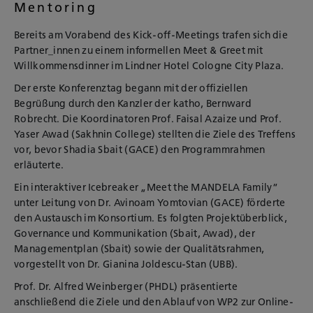
Mentoring
Bereits am Vorabend des Kick-off-Meetings trafen sich die
Partner_innen zu einem informellen Meet & Greet mit
Willkommensdinner im Lindner Hotel Cologne City Plaza.
Der erste Konferenztag begann mit der offiziellen
Begrüßung durch den Kanzler der katho, Bernward
Robrecht. Die Koordinatoren Prof. Faisal Azaize und Prof.
Yaser Awad (Sakhnin College) stellten die Ziele des Treffens
vor, bevor Shadia Sbait (GACE) den Programmrahmen
erläuterte.
Ein interaktiver Icebreaker „Meet the MANDELA Family“
unter Leitung von Dr. Avinoam Yomtovian (GACE) förderte
den Austausch im Konsortium. Es folgten Projektüberblick,
Governance und Kommunikation (Sbait, Awad), der
Managementplan (Sbait) sowie der Qualitätsrahmen,
vorgestellt von Dr. Gianina Joldescu-Stan (UBB).
Prof. Dr. Alfred Weinberger (PHDL) präsentierte
anschließend die Ziele und den Ablauf von WP2 zur Online-