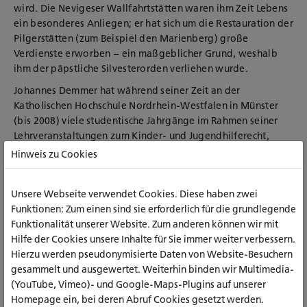
wird. Die Nevigeser Wallfahrtstätten waren ihm Zeit Lebens
ein besonderes Anliegen; er hat sich um die Restauration der
Pilgerstätten (zum Beispiel den Marienberg) große
Verdienste erworben – ein maßgeblicher Grund, weshalb
ihm der päpstliche Silvesterorden verliehen wurde.
Johannes Demmer hat während seiner Zeit an der
Katholischen Hochschule Nordrhein-Westfalen in Münster
(bis 2008)
viele studentische Jahrgänge im Rahmen seiner
Lehrveranstaltungen zum Kinder- und Jugendhilferecht,
Strafrecht und Jugendstrafrecht sowie zu Problemen von
Hinweis zu Cookies
Logik und Methodik tief geprägt. Bei den Studentinnen und
Studenten war er beliebt. Dies lag nicht nur an seiner
Unsere Webseite verwendet Cookies. Diese haben zwei
humorvollen, ausgleichenden, einnehmenden Art, sondern
Funktionen: Zum einen sind sie erforderlich für die grundlegende
vor allem auch daran, dass er aufgrund seines profunden,
Funktionalität unserer Website. Zum anderen können wir mit
aus der täglichen anwaltlichen Praxis heraus erworbenen
Hilfe der Cookies unsere Inhalte für Sie immer weiter verbessern.
Wissens die Studentinnen und Studenten für das oft
Hierzu werden pseudonymisierte Daten von Website-Besuchern
ungeliebte Fach „Recht“ begeistern konnte.
gesammelt und ausgewertet. Weiterhin binden wir Multimedia-
In Erinnerung bleiben den Studierenden und Kollegen
(YouTube, Vimeo)- und Google-Maps-Plugins auf unserer
außerdem die Studienfahrten nach Wien und Rom, wo
Homepage ein, bei deren Abruf Cookies gesetzt werden.