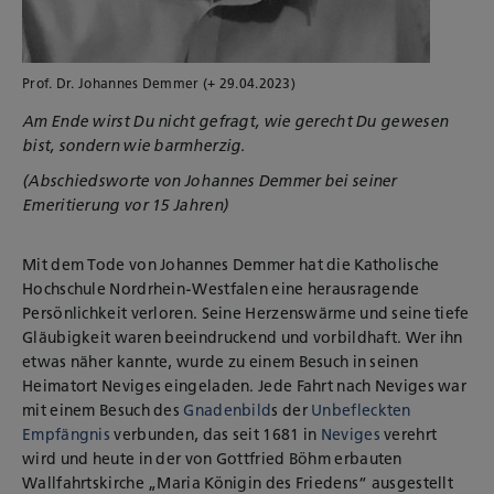
Prof. Dr. Johannes Demmer (+ 29.04.2023)
Am Ende wirst Du nicht gefragt, wie gerecht Du gewesen
bist, sondern wie barmherzig.
(Abschiedsworte von Johannes Demmer bei seiner
Emeritierung vor 15 Jahren)
Mit dem Tode von Johannes Demmer hat die Katholische
Hochschule Nordrhein-Westfalen eine herausragende
Persönlichkeit verloren. Seine Herzenswärme und seine tiefe
Gläubigkeit waren beeindruckend und vorbildhaft. Wer ihn
etwas näher kannte, wurde zu einem Besuch in seinen
Heimatort Neviges eingeladen. Jede Fahrt nach Neviges war
mit einem Besuch des
Gnadenbild
s der
Unbefleckten
Empfängnis
verbunden, das seit 1681 in
Neviges
verehrt
wird und heute in der von
Gottfried
Böhm erbauten
Wallfahrtskirche „Maria Königin des Friedens“ ausgestellt