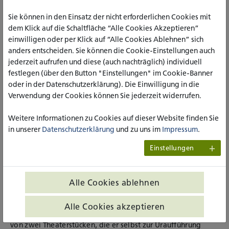
Johannes Demmer als historisch, kulturell und kirchlich
äußerst kundiger Reiseleiter erlebt werden konnte. Ebenso
Sie können in den Einsatz der nicht erforderlichen Cookies mit
unvergesslich ist seine Rezitation des Gedichts „Ladislaus
dem Klick auf die Schaltfläche “Alle Cookies Akzeptieren”
und Annabella“ von James Krüss beim alljährlichen
einwilligen oder per Klick auf “Alle Cookies Ablehnen” sich
weihnachtlichen Kulturabend. Kein Kulturabend ohne
anders entscheiden. Sie können die Cookie-Einstellungen auch
„Ladislaus und Annabella“!
jederzeit aufrufen und diese (auch nachträglich) individuell
festlegen (über den Button "Einstellungen" im Cookie-Banner
Seine fortlaufende, bis 2015 ausgeübte anwaltliche
oder in der Datenschutzerklärung). Die Einwilligung in die
Tätigkeit und der damit verbundene ständige Praxisbezug,
Verwendung der Cookies können Sie jederzeit widerrufen.
der sich beispielsweise auch in seiner 16-jährigen Tätigkeit
im Vorstand der Verwaltungsberufsgenossenschaft
Weitere Informationen zu Cookies auf dieser Website finden Sie
widerspiegelt, waren die entscheidende Grundlage seiner
in unserer
Datenschutzerklärung
und zu uns im
Impressum
.
Lehrtätigkeit. Er war Ausbilder im Bereich des juristischen
Referendariats und Prüfer im zweiten juristischen
Einstellungen
Staatsexamen beim Landesjustizprüfungsamt in Düsseldorf.
Für sein gesellschaftliches Engagement wurde er mit dem
Bundesverdienstkreuz ausgezeichnet.
Alle Cookies ablehnen
Von den vielen Facetten seiner Persönlichkeit sollte nicht
unerwähnt bleiben, dass er auch eine ausgeprägte
Alle Cookies akzeptieren
philosophische Neigung hatte. Johannes Demmer war Autor
von zwei Theaterstücken, die er selbst zur Uraufführung