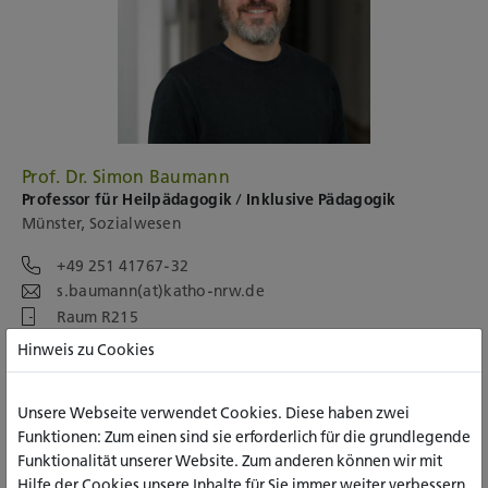
Prof. Dr. Simon Baumann
Professor für Heilpädagogik / Inklusive Pädagogik
Münster, Sozialwesen
+49 251 41767-32
s.baumann(at)katho-nrw.de
Raum R215
Hinweis zu Cookies
In der
vorlesungsfreien Zeit
nach Absprache; Aktuelle Infos
im virtuellen Büro in Ilias
Unsere Webseite verwendet Cookies. Diese haben zwei
Funktionen: Zum einen sind sie erforderlich für die grundlegende
Funktionalität unserer Website. Zum anderen können wir mit
Hilfe der Cookies unsere Inhalte für Sie immer weiter verbessern.