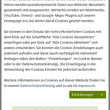
Lehrgebiet
Hierzu werden pseudonymisierte Daten von Website-Besuchern
gesammelt und ausgewertet. Weiterhin binden wir Multimedia-
Akademischer und beruflicher Werdegang
(YouTube, Vimeo)- und Google-Maps-Plugins auf unserer
Homepage ein, bei deren Abruf Cookies gesetzt werden.
Veröffentlichungen
Vorträge
Sie können in den Einsatz der nicht erforderlichen Cookies mit
dem Klick auf die Schaltfläche “Alle Cookies Akzeptieren”
Forschungsschwerpunkte
einwilligen oder per Klick auf “Alle Cookies Ablehnen” sich
anders entscheiden. Sie können die Cookie-Einstellungen auch
Forschungsprojekte und weitere Projekte
jederzeit aufrufen und diese (auch nachträglich) individuell
festlegen (über den Button "Einstellungen" im Cookie-Banner
Mitwirkung und Mitgliedschaften in sonstigen
oder in der Datenschutzerklärung). Die Einwilligung in die
Gremien / Organen
Verwendung der Cookies können Sie jederzeit widerrufen.
Aktuelle Lehrveranstaltungen
Weitere Informationen zu Cookies auf dieser Website finden Sie
in unserer
Datenschutzerklärung
und zu uns im
Impressum
.
Mitwirkung in akademischen Gremien /
Organen
Einstellungen
Weitere Informationen