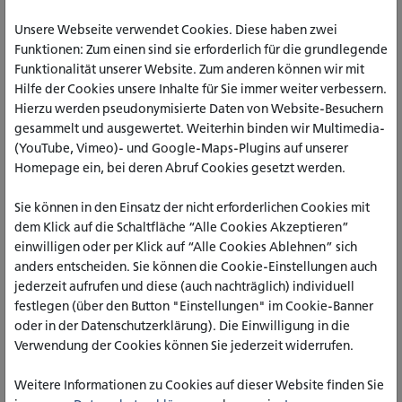
Unsere Webseite verwendet Cookies. Diese haben zwei
Funktionen: Zum einen sind sie erforderlich für die grundlegende
Funktionalität unserer Website. Zum anderen können wir mit
Hilfe der Cookies unsere Inhalte für Sie immer weiter verbessern.
Hierzu werden pseudonymisierte Daten von Website-Besuchern
gesammelt und ausgewertet. Weiterhin binden wir Multimedia-
(YouTube, Vimeo)- und Google-Maps-Plugins auf unserer
Liebe Studieninteressierte, liebe Lehrer_innen, liebe Eltern,
Homepage ein, bei deren Abruf Cookies gesetzt werden.
am 14. November findet der Hochschultag in Münster statt.
Sie können in den Einsatz der nicht erforderlichen Cookies mit
An diesem Tag können Sie zwischen 8 und 16 Uhr auch an
dem Klick auf die Schaltfläche “Alle Cookies Akzeptieren”
der katho Studienluft schnuppern. Wir bietet u. a. die
einwilligen oder per Klick auf “Alle Cookies Ablehnen” sich
Möglichkeiten Informationsvorträge zu verschiedenen
anders entscheiden. Sie können die Cookie-Einstellungen auch
Studienfächern zu hören, reale Vorlesungen und Seminare zu
jederzeit aufrufen und diese (auch nachträglich) individuell
besuchen, einen Eindruck von den Studienbedingungen in
festlegen (über den Button "Einstellungen" im Cookie-Banner
Münster zu erhalten und sich mit der eigenen
oder in der Datenschutzerklärung). Die Einwilligung in die
Studienwahlentscheidung auseinanderzusetzen. Gespräche
Verwendung der Cookies können Sie jederzeit widerrufen.
mit Dozierenden, Studierenden sowie Studienberatern und -
beraterinnen bieten darüber hinaus die Möglichkeit auf
Weitere Informationen zu Cookies auf dieser Website finden Sie
individuelle Fragen einzugehen.