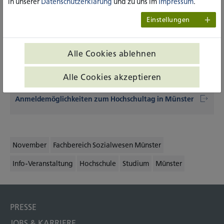
in unserer
Datenschutzerklärung
und zu uns im
Impressum
.
Eingeladen sind alle, die sich für ein Studium an der katho
interessieren, sowie Lehrer_innen und Eltern.
Einstellungen
Das Programm steht ab dem 23.09.2024 online zur
Verfügung, das Anmeldeverfahren startet am 25.09.2024.
Alle Cookies ablehnen
Wir freuen uns auf Sie!
Alle Cookies akzeptieren
Weitere Infos sowie Programm und
Anmeldemöglichkeiten zum Hochschultag in Münster
November
Fachbereich Sozialwesen Münster
Info-Veranstaltung
Hochschule
Studium
Münster
PRESSE
JOBS & KARRIERE