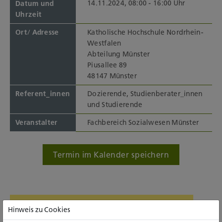
14.11.2024, 08:00 - 16:00 Uhr
Datum und
Uhrzeit
Ort/ Adresse
Katholische Hochschule Nordrhein-
Westfalen
Abteilung Münster
Piusallee 89
48147 Münster
Referent_innen
Dozierende, Studienberater_innen
und Studierende
Veranstalter
Fachbereich Sozialwesen Münster
Termin im Kalender speichern
Hinweis zu Cookies