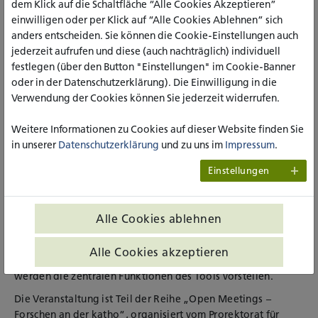
dem Klick auf die Schaltfläche “Alle Cookies Akzeptieren”
einwilligen oder per Klick auf “Alle Cookies Ablehnen” sich
anders entscheiden. Sie können die Cookie-Einstellungen auch
Nach einem kurzen Überblick über das Themenfeld und die
jederzeit aufrufen und diese (auch nachträglich) individuell
wichtigsten Fakten rund um GWP im Forschungsprozess wird
festlegen (über den Button "Einstellungen" im Cookie-Banner
QualiAnon, ein Anonymisierungstool für Textdaten,
oder in der Datenschutzerklärung). Die Einwilligung in die
vorgestellt. Es unterstützt die Ersetzung sensibler (i.d.R.
Verwendung der Cookies können Sie jederzeit widerrufen.
personenbezogener) Daten in textgebundenen
Forschungsmaterialien, z. B. in Interviewtranskripten und -
Weitere Informationen zu Cookies auf dieser Website finden Sie
aufnahmen.
in unserer
Datenschutzerklärung
und zu uns im
Impressum
.
Das halbautomatische Tool für die flexible
Einstellungen
Anonymisierung/Pseudonymisierung von Textdaten wurde
vom FDZ Qualiservice entwickelt, einem
Forschungsdatenzentrum für qualitative
Alle Cookies ablehnen
sozialwissenschaftliche Forschungsdaten aus
unterschiedlichen Disziplinen, das an der Universität Bremen
Alle Cookies akzeptieren
angesiedelt ist. Zwei Mitarbeiterinnen vom FDZ Qualiservice
werden die zentralen Funktionen des Tools vorstellen.
Die Veranstaltung ist Teil der Reihe „Open Meetings –
Forschen an der katho“, organisiert vom Prorektorat für