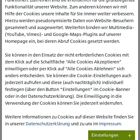
Funktionen: Zum einen sind sie erforderlich für die grundlegende
Funktionalität unserer Website. Zum anderen können wir mit
Hilfe der Cookies unsere Inhalte für Sie immer weiter verbessern.
Hierzu werden pseudonymisierte Daten von Website-Besuchern
gesammelt und ausgewertet. Weiterhin binden wir Multimedia-
(YouTube, Vimeo)- und Google-Maps-Plugins auf unserer
Homepage ein, bei deren Abruf Cookies gesetzt werden.
Sie können in den Einsatz der nicht erforderlichen Cookies mit
dem Klick auf die Schaltfläche “Alle Cookies Akzeptieren”
einwilligen oder per Klick auf “Alle Cookies Ablehnen” sich
anders entscheiden. Sie können die Cookie-Einstellungen auch
jederzeit aufrufen und diese (auch nachträglich) individuell
In Ulrike Marz Vortrag wird ein Überblick über eine Kritische
festlegen (über den Button "Einstellungen" im Cookie-Banner
Theorie des Rassismus gegeben, zentrale Perspektiven einer
oder in der Datenschutzerklärung). Die Einwilligung in die
Kritik des Rassismus in Anlehnung an das Denken Theodor
Verwendung der Cookies können Sie jederzeit widerrufen.
W. Adornos dargestellt und einige der grundlegenden
Kontroversen innerhalb der Rassismusforschung diskutiert.
Weitere Informationen zu Cookies auf dieser Website finden Sie
Die zentralen Sortierungen einer Rassismuskritik in der
in unserer
Datenschutzerklärung
und zu uns im
Impressum
.
Tradition der Kritischen Theorie verlaufen an der Vermittlung
folgender Gegensatzpaare: Universalismus/ Partikularismus,
Einstellungen