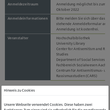
Anmeldezeitraum
Anmeldung möglichst bis zum 2
Oktober 2022
Anmeldeinformationen
Bitte melden Sie sich über das u
stehende Anmeldeformular an. 
Anmeldung ist kostenfrei.
Veranstalter
Hochschulbibliothek
University Library
Center for Antisemitism and Rac
Studies
Department of Social Services A
Fachbereich Sozialwesen Aache
Centrum für Antisemitismus- un
Rassismusstudien (CARS)
Hinweis zu Cookies
Termin im Kalender speichern
Unsere Webseite verwendet Cookies. Diese haben zwei