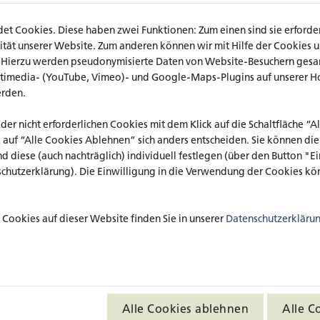
Freuen sich auf spannende 
drhein-Westfalen (katho),
"Gesunde Kommune": v.l. An
ße 19, 33098 Paderborn) statt.
t Cookies. Diese haben zwei Funktionen: Zum einen sind sie erforderl
Paderborn), Dekan Fachbereic
Isele (katho, Standort Pader
ät unserer Website. Zum anderen können wir mit Hilfe der Cookies uns
r uns dem Thema Selbstregulation
(katho, Standort Paderborn)
. Hierzu werden pseudonymisierte Daten von Website-Besuchern ges
Vizepräsident und Vorstand 
ieser in den unterschiedlichen
ltimedia- (YouTube, Vimeo)- und Google-Maps-Plugins auf unserer H
und Dekanatsreferentin Lari
n. Während der Pause laden wir zu
Paderborn). Foto: katho, St
erden.
 bei dem die Teilnehmenden mit den
Expert*innen ins Gespräch kommen
 der nicht erforderlichen Cookies mit dem Klick auf die Schaltfläche “
k auf “Alle Cookies Ablehnen” sich anders entscheiden. Sie können di
emeinsame Organisation des KSB
nd diese (auch nachträglich) individuell festlegen (über den Button "
ktteam „Gesunde Kommune“, der
schutzerklärung). Die Einwilligung in die Verwendung der Cookies kön
ung und Transfer in Kindheit und
itut für Gesundheitsforschung und
Cookies auf dieser Website finden Sie in unserer
Datenschutzerkläru
ung möchten wir Studierenden,
rten Bürger_innen Denkanstöße und
bstregulation geben.
Alle Cookies ablehnen
Alle C