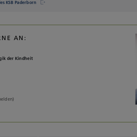
des KSB Paderborn
RNE AN:
gik der Kindheit
melden)