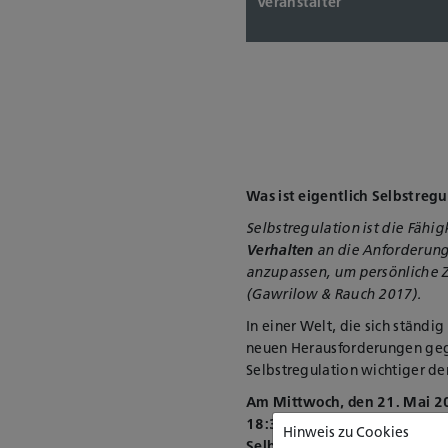
Veranstalter
Was ist eigentlich Selbstregu
Selbstregulation ist die Fähi
Verhalten
an die Anforderung
anzupassen, um persönliche Z
(Gawrilow & Rauch 2017).
In einer Welt, die sich ständig
neuen Herausforderungen gege
Selbstregulation wichtiger de
Am Mittwoch, den 21. Mai 202
18:30 Uhr das katho-Foru
Hinweis zu Cookies
Selbstregulation in verschi