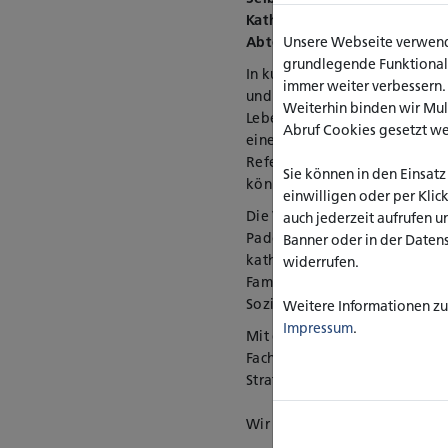
Katholischen Hochschule Nor
Abteilung Paderborn (Leostra
Unsere Webseite verwende
grundlegende Funktionalit
In kurzen Impulsen nähern wi
immer weiter verbessern
und beleuchten, wie man von d
Weiterhin binden wir Mu
Lebensphasen profitieren kan
Abruf Cookies gesetzt w
einem offenen Austausch ein,
Referierenden und weiteren 
Sie können in den Einsatz
können.
einwilligen oder per Klic
Die Veranstaltung ist eine g
auch jederzeit aufrufen u
Paderborn mit seinem Proje
Banner oder in der Daten
katho, dem Institut für Forsch
widerrufen.
Familie (foki), sowie dem Inst
Soziale Psychiatrie (jgsp).
Weitere Informationen zu 
Impressum
.
Mit der geplanten Veranstalt
Fachkräften sowie interessie
Strategien im Themenfeld Sel
Wir freuen uns auf Sie!