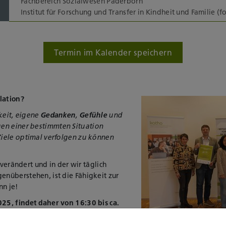
Fachbereich Sozialwesen Paderborn
Institut für Forschung und Transfer in Kindheit und Familie (fo
Termin im Kalender speichern
lation?
gkeit, eigene
Gedanken
,
Gefühle
und
en einer bestimmten Situation
iele optimal verfolgen zu können
 verändert und in der wir täglich
nüberstehen, ist die Fähigkeit zur
nn je!
5, findet daher von 16:30 bis ca.
m „Gesunde Kommune“ zum Thema
edenen Lebensphasen in der