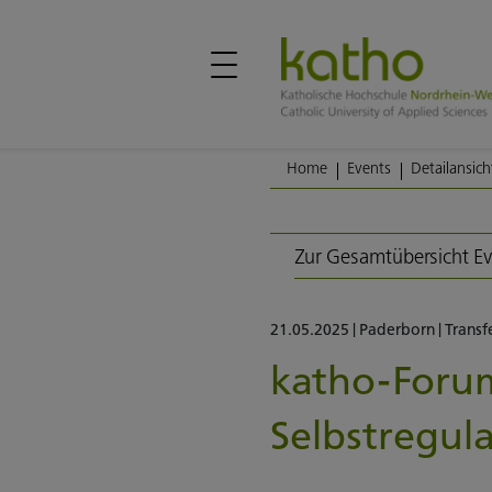
Home
Events
Detailansich
Zur Gesamtübersicht E
21.05.2025
|
Paderborn
|
Transf
katho-For
Selbstregul