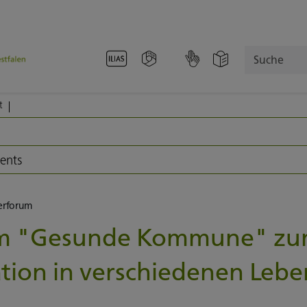
Suche
t
vents
erforum
um "Gesunde Kommune" z
ation in verschiedenen Leb