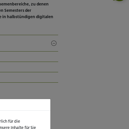
 Themenbereiche, zu denen
en Semesters der
e in halbstündigen digitalen
ich für die
ere Inhalte für Sie