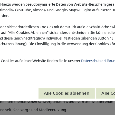
 dem Oberthema „Macht und Soziale
. Hierzu werden pseudonymisierte Daten von Website-Besuchern ges
 Begleitseminaren hatten die
ltimedia- (YouTube, Vimeo)- und Google-Maps-Plugins auf unserer H
er breiten Palette an Themen, wie
erden.
 Kinderschutz, im Prozess der
nslagen von Menschen mit Migrations-
 der nicht erforderlichen Cookies mit dem Klick auf die Schaltfläche “
hen mit einer Behinderung oder
k auf “Alle Cookies Ablehnen” sich anders entscheiden. Sie können di
auch Machtfragen in spezifischen
nd diese (auch nachträglich) individuell festlegen (über den Button "
 Arbeit, wie z.B. der Beratung.
schutzerklärung). Die Einwilligung in die Verwendung der Cookies kön
sse aus den Forschungsprojekten
 in den nächsten Tagen hinterlegt
e Präsentationszeiten sowie die
Cookies auf dieser Website finden Sie in unserer
Datenschutzerkläru
ierten Programm der Sozialen Arbeit
Alle Cookies ablehnen
Alle C
ehinderung“ war das leitende Thema für die Studierenden im erst
nden fünf thematischen Schwerpunkten wurde von den Studierenden
ndheit, Seelsorge und Mediennutzung