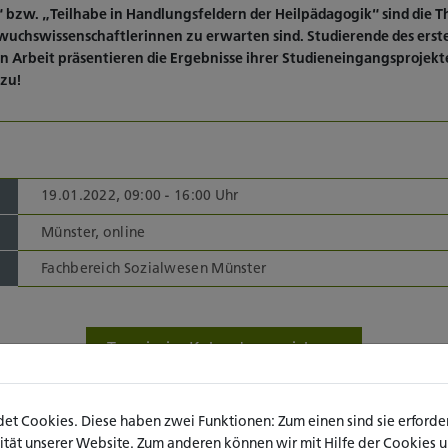
“ bzw. „Teilhabe in Handlungsfeldern der Heilpädagogik“ sind die
uchswissenschaftlerinnen zu erwarten sind. Studierende des erst
n Arbeit präsentieren die Ergebnisse ihrer Studieneingangsprojekt
azu!
19.01.2022, 09:00 - 16:00 Uhr
Münster, online
Fachbereich Sozialwesen Münster
Termin im Kalender speichern
t Cookies. Diese haben zwei Funktionen: Zum einen sind sie erforderl
 der
Sozialen Arbeit
standen in
ät unserer Website. Zum anderen können wir mit Hilfe der Cookies uns