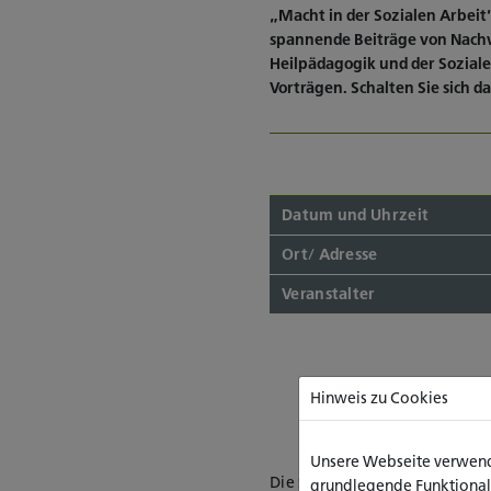
„Macht in der Sozialen Arbeit
spannende Beiträge von Nachw
Heilpädagogik und der Soziale
Vorträgen. Schalten Sie sich d
Datum und Uhrzeit
Ort/ Adresse
Veranstalter
Hinweis zu Cookies
Unsere Webseite verwende
Die Studieneingangsprojekte
grundlegende Funktionalit