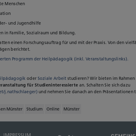
rte Menschen
ation
er- und Jugendhilfe
 in Familie, Sozialraum und Bildung.
tten einen Forschungsauftrag für und mit der Praxis. Von den viel
ägen berichtet.
ierten Programm der Heilpädagogik (inkl. Veranstaltungslinks).
ilpädagogik
oder
Soziale Arbeit
studieren? Wir bieten im Rahmen
eranstaltung für Studieninteressierte
an. Schalten Sie sich dazu
t/j.nathschlaeger)
und nehmen Sie danach an den Präsentationen t
sen Münster
Studium
Online
Münster
IMPRESSUM