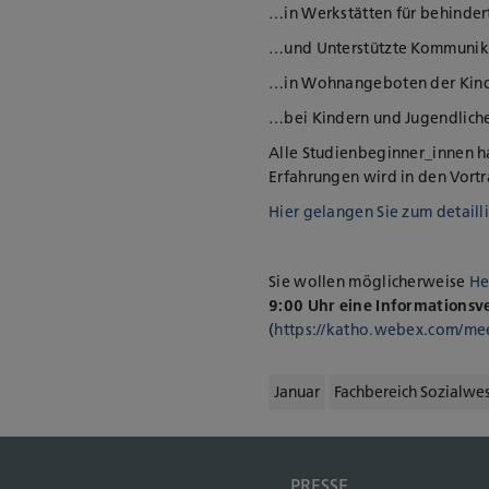
…in Werkstätten für behinde
…und Unterstützte Kommunik
…in Wohnangeboten der Kind
…bei Kindern und Jugendlichen
Alle Studienbeginner_innen ha
Erfahrungen wird in den Vortr
Hier gelangen Sie zum detaill
Sie wollen möglicherweise
He
9:00 Uhr eine Informationsv
(
https://katho.webex.com/mee
Januar
Fachbereich Sozialwe
PRESSE