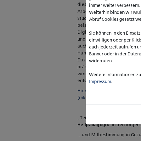
diesem Wintersemester unter
immer weiter verbessern
Arbeit“. Bei den vertiefenden
Weiterhin binden wir Mu
Studierenden die Wahl aus ein
Abruf Cookies gesetzt w
beispielsweise Machtfragen im
Digitalisierung, in den Lebe
Sie können in den Einsatz
und Fluchterfahrungen, Mensc
einwilligen oder per Klic
auch älteren Menschen, aber 
auch jederzeit aufrufen u
Handlungsfeldern der Sozialen
Banner oder in der Daten
Dazu werden nun die Ergebni
widerrufen.
präsentiert. Im Programm, das
wird, finden Sie die Titel, di
Weitere Informationen zu 
entsprechenden Links.
Impressum
.
Hier gelangen Sie zum detaill
(inkl. Veranstaltungslinks).
„Teilhabe von Menschen mit B
Heilpädagogik
. In den folge
…und Mitbestimmung in Gesu