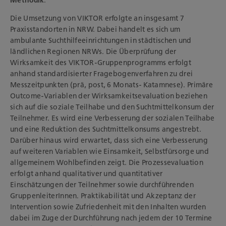
Methodik
:
Die Umsetzung von VIKTOR erfolgte an insgesamt 7
Praxisstandorten in NRW. Dabei handelt es sich um
ambulante Suchthilfeeinrichtungen in städtischen und
ländlichen Regionen NRWs. Die Überprüfung der
Wirksamkeit des VIKTOR-Gruppenprogramms erfolgt
anhand standardisierter Fragebogenverfahren zu drei
Messzeitpunkten (prä, post, 6 Monats- Katamnese). Primäre
Outcome-Variablen der Wirksamkeitsevaluation beziehen
sich auf die soziale Teilhabe und den Suchtmittelkonsum der
Teilnehmer. Es wird eine Verbesserung der sozialen Teilhabe
und eine Reduktion des Suchtmittelkonsums angestrebt.
Darüber hinaus wird erwartet, dass sich eine Verbesserung
auf weiteren Variablen wie Einsamkeit, Selbstfürsorge und
allgemeinem Wohlbefinden zeigt. Die Prozessevaluation
erfolgt anhand qualitativer und quantitativer
Einschätzungen der Teilnehmer sowie durchführenden
GruppenleiterInnen. Praktikabilität und Akzeptanz der
Intervention sowie Zufriedenheit mit den Inhalten wurden
dabei im Zuge der Durchführung nach jedem der 10 Termine