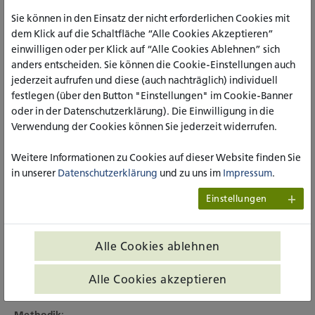
werdenden Gesellschaft, in der die Männer den größeren
Sie können in den Einsatz der nicht erforderlichen Cookies mit
Anteil an Suchterkrankten darstellen, fehlen spezifische
dem Klick auf die Schaltfläche “Alle Cookies Akzeptieren”
Angebote, die männliche Bedürfnisse im Alter und relevante
einwilligen oder per Klick auf “Alle Cookies Ablehnen” sich
Themen in den Fokus stellen. VIKTOR setzt hier an und hat
anders entscheiden. Sie können die Cookie-Einstellungen auch
auf Basis der im Forschungsprojekt MIASA (Mittendrin im
jederzeit aufrufen und diese (auch nachträglich) individuell
Alter statt allein) konzipierten und evaluierten Intervention
festlegen (über den Button "Einstellungen" im Cookie-Banner
ein ähnliches Programm entwickelt, das in Kleingruppen
oder in der Datenschutzerklärung). Die Einwilligung in die
umgesetzt wird. Die Intervention im Rahmen von VIKTOR ist
Verwendung der Cookies können Sie jederzeit widerrufen.
modularisiert und umfasst 10 Sitzungen. Inhaltlich und
didaktisch orientiert sich die Intervention an aktuellen
Weitere Informationen zu Cookies auf dieser Website finden Sie
Forschungsergebnissen und bewährten sucht- und
in unserer
Datenschutzerklärung
und zu uns im
Impressum
.
verhaltenstherapeutischen Techniken und Programmen.
Jedes Modul behandelt ein bestimmtes Thema und besitzt
Einstellungen
eine Dauer von jeweils 90 Minuten. Die Inhalte wurde in
engem Kontakt mit ExpertInnen aus der Praxis und
Betroffenen im Rahmen von Fokusgruppen diskutiert und
Alle Cookies ablehnen
entwickelt, sodass sichergestellt wurde, dass sich die
Teilnehmer angesprochen fühlen und von der Teilnahme
Alle Cookies akzeptieren
profitieren.