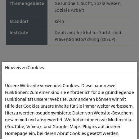
Themengebiete
Gesundheit, Sucht, Sozialwesen,
Soziale Arbeit
Standort
Köln
Institute
Deutsches Institut für Sucht- und
Präventionsforschung (DISuP)
PROJEKTBESCHREIBUNG
Hinweis zu Cookies
Unsere Webseite verwendet Cookies. Diese haben zwei
Funktionen: Zum einen sind sie erforderlich für die grundlegende
Funktionalität unserer Website. Zum anderen können wir mit
Hilfe der Cookies unsere Inhalte für Sie immer weiter verbessern.
Hierzu werden pseudonymisierte Daten von Website-Besuchern
Hintergrund
gesammelt und ausgewertet. Weiterhin binden wir Multimedia-
(YouTube, Vimeo)- und Google-Maps-Plugins auf unserer
Mit VIKTOR soll eine wichtige Forschungs- und
Homepage ein, bei deren Abruf Cookies gesetzt werden.
Versorgungslücke angesprochen werden. In unserer älter