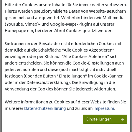
Nach der Begrüßung durch die Prodekanin des Fachbereichs
Hilfe der Cookies unsere Inhalte für Sie immer weiter verbessern.
Sozialwesen, Prof.in Dr.in Andrea Tafferner, informierten
Hierzu werden pseudonymisierte Daten von Website-Besuchern
Prof.in Dr.in Ursula Böing und Prof. Dr. Kolja Heckes über die
gesammelt und ausgewertet. Weiterhin binden wir Multimedia-
zentralen Formate der Studiengänge und die anstehenden
(YouTube, Vimeo)- und Google-Maps-Plugins auf unserer
Termine und Zeitpläne. Die teilnehmenden
Homepage ein, bei deren Abruf Cookies gesetzt werden.
Praxiseinrichtungen repräsentieren ein breites Spektrum
sozialarbeiterischer sowie
Sie können in den Einsatz der nicht erforderlichen Cookies mit
heilpädagogischer/inklusionspädagogischer
dem Klick auf die Schaltfläche “Alle Cookies Akzeptieren”
Handlungsfelder – von der offenen Kinder- und
einwilligen oder per Klick auf “Alle Cookies Ablehnen” sich
Jugendarbeit über ambulante und stationäre
anders entscheiden. Sie können die Cookie-Einstellungen auch
Wohnangebote, psychosoziale Beratungsstellen, Kitas und
jederzeit aufrufen und diese (auch nachträglich) individuell
Bildungseinrichtungen, erzieherische Hilfen, soziale Dienste
festlegen (über den Button "Einstellungen" im Cookie-Banner
und andere Angebote der Eingliederungshilfe und weiterer
oder in der Datenschutzerklärung). Die Einwilligung in die
Sozialleistungsträger. 42 zukünftige Studierende der dualen
Verwendung der Cookies können Sie jederzeit widerrufen.
Studiengänge Heilpädagogik/Inklusive Pädagogik und
Soziale Arbeit nutzten die Gelegenheit, um sich einen
Weitere Informationen zu Cookies auf dieser Website finden Sie
Überblick über die Vielfalt potenzieller
in unserer
Datenschutzerklärung
und zu uns im
Impressum
.
Kooperationspartner zu verschaffen.
Einstellungen
Praxiseinrichtungen stellen sich
zukünftigen Studierenden vor