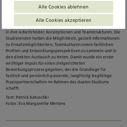
Alle Cookies ablehnen
In einer offenen Marktatmosphäre konnten sich zukünftig
Studierende und Einrichtungen begegnen. Die Praxispartner
präsentierten sich im Hörsaal mit großem Engagement an
Alle Cookies akzeptieren
kreativ gestalteten Informationsständen und gaben Einblick
in ihre Arbeitsfelder, Konzeptionen und Teamstrukturen. Die
Studierenden hatten die Möglichkeit, gezielt Informationen
zu Einsatzmöglichkeiten, Teamkulturen sowie fachlichen
Profilen und Entwicklungsperspektiven zu sammeln und in
den direkten Austausch zu treten. Damit wurde ein erster
wichtiger Impuls für einen zielgerichteten
Bewerbungsprozess gegeben, der die Grundlage für
fachlich und persönlich passende, langfristig tragfähige
Praxispartnerschaften im Rahmen des dualen Studiums
schafft.
Text: Patrick Kakuschki
Fotos: Eva Margarethe Mertens