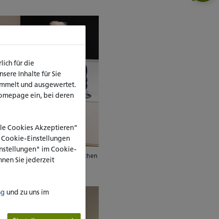
ich für die
ere Inhalte für Sie
ammelt und ausgewertet.
omepage ein, bei deren
Alle Cookies Akzeptieren”
e Cookie-Einstellungen
Einstellungen" im Cookie-
gibt Natalie Eller den symbolischen
nen Sie jederzeit
katho-Preises (Foto: A.
ng
und zu uns im