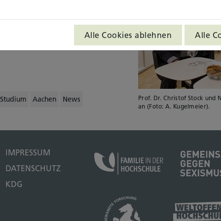
Alle Cookies ablehnen
Alle C
Prof. Dr. Christof Stock und 
Studium
Aachen
News
an (Foto: A. Kugelmeier).
IMPRESSUM
DATENSCHUTZ
KDG