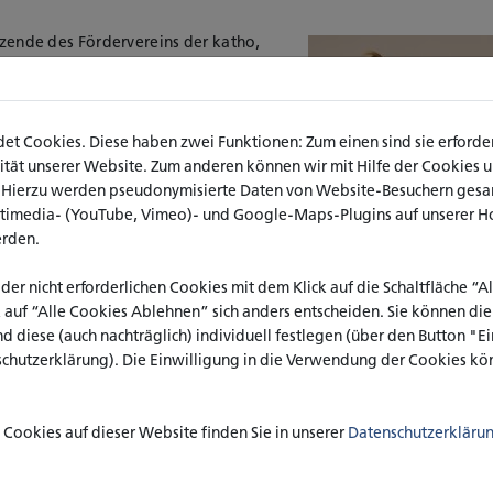
itzende des Fördervereins der katho,
katho symbolisch das Preisgeld.
 Natalie Eller ist:
„
Psychotherapie -
ert die Versorgungslage von hard to
t Cookies. Diese haben zwei Funktionen: Zum einen sind sie erforderl
therapie und analysiert dabei die
ät unserer Website. Zum anderen können wir mit Hilfe der Cookies uns
wird auf die Situation in
. Hierzu werden pseudonymisierte Daten von Website-Besuchern ges
ingegangen. Zusätzlich werden aber
ltimedia- (YouTube, Vimeo)- und Google-Maps-Plugins auf unserer H
t, sondern vielmehr auch Lösungen
erden.
 thematisiert, mit welchen eine
gemacht werden könnte.
 der nicht erforderlichen Cookies mit dem Klick auf die Schaltfläche “
ber die Preisvergabe entscheidet,
k auf “Alle Cookies Ablehnen” sich anders entscheiden. Sie können di
 Preisgeld, wie bereits in der
nd diese (auch nachträglich) individuell festlegen (über den Button "
Prof. Dr. Christof Stock über
-klinik GmbH in Hürth.
schutzerklärung). Die Einwilligung in die Verwendung der Cookies kön
Scheck für das Preisgeld des 
esem Jahr für die beste Bachelor-
Kugelmeier).
nburg, für die besten Master-Thesen
Cookies auf dieser Website finden Sie in unserer
Datenschutzerkläru
ho-Preis und Graduiertenfeier in