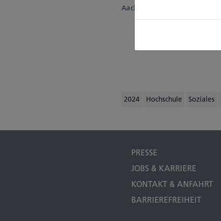
Aachen.
2024
Hochschule
Soziales
PRESSE
JOBS & KARRIERE
KONTAKT & ANFAHRT
BARRIEREFREIHEIT