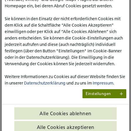
Homepage ein, bei deren Abruf Cookies gesetzt werden.
Sexualität umfassend gedacht
Sie können in den Einsatz der nicht erforderlichen Cookies mit
dem Klick auf die Schaltfläche “Alle Cookies Akzeptieren”
Das Thema Sexualität zieht Ambivalenzen nach sich. Auf der
einwilligen oder per Klick auf “Alle Cookies Ablehnen” sich
einen Seite wird über sexualisierte Werbung und
anders entscheiden. Sie können die Cookie-Einstellungen auch
Sexualisierung in den Medien (vor allem von Frauen)
jederzeit aufrufen und diese (auch nachträglich) individuell
gesprochen. Auf der anderen Seite ist das Thema der
festlegen (über den Button "Einstellungen" im Cookie-Banner
eigenen Sexualität für viele Menschen immer noch ein
oder in der Datenschutzerklärung). Die Einwilligung in die
Tabuthema, das allenfalls im privaten Rahmen besprochen
Verwendung der Cookies können Sie jederzeit widerrufen.
werden kann. Als Aufklärungsunterricht, sexuelle Bildung
oder Sexualkunde taucht es zwar in den Lehrplänen auf,
Weitere Informationen zu Cookies auf dieser Website finden Sie
gleichzeitig bleibt es aber häufig im Biologieunterricht
in unserer
Datenschutzerklärung
und zu uns im
Impressum
.
verhaftet. Dass Sexualität aber wesentlich umfassender
gedacht werden muss, und nicht nur als Geschlechtsverkehr,
Einstellungen
der im Schlafzimmer hinter verschlossenen Türen geschieht,
besprechen die Moderator_innen Dr. Marina-Rafaela Buch
und Stephan Post (in Vertretung für Jens Koller) mit ihren
Alle Cookies ablehnen
Gästen Prof.‘in Dr. Antje Langer (Universität Paderborn) und
Michael Hummert (Institut für Sexualpädagogik).
Alle Cookies akzeptieren