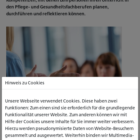
Kompetenzen, mit denen Lehrpersonen ihren Unterricht in
den Pflege- und Gesundheitsfachberufen planen,
durchführen und reflektieren können.
Hinweis zu Cookies
Unsere Webseite verwendet Cookies. Diese haben zwei
Funktionen: Zum einen sind sie erforderlich für die grundlegende
© iStock.com / izusek
Funktionalität unserer Website. Zum anderen können wir mit
Die hochschulzertifizierte Weiterbildung startet am 4. März
Hilfe der Cookies unsere Inhalte für Sie immer weiter verbessern.
2022 und basiert auf einem vom Deutschen Institut für
Hierzu werden pseudonymisierte Daten von Website-Besuchern
angewandte Pflegeforschung e.V. (DIP) entwickelten und
gesammelt und ausgewertet. Weiterhin binden wir Multimedia-