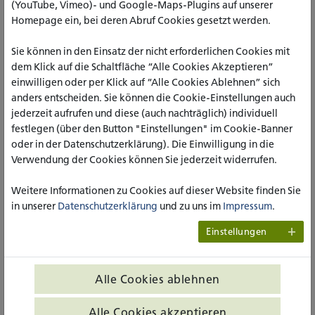
erprobten Konzept. Sie vermittelt pädagogisch-didaktische
(YouTube, Vimeo)- und Google-Maps-Plugins auf unserer
Kompetenzen, mit denen Lehrpersonen ihren Unterricht in
Homepage ein, bei deren Abruf Cookies gesetzt werden.
den Pflege- und Gesundheitsfachberufen planen,
durchführen und reflektieren können.
Sie können in den Einsatz der nicht erforderlichen Cookies mit
dem Klick auf die Schaltfläche “Alle Cookies Akzeptieren”
In Verbindung mit weiteren Voraussetzungen ermöglicht der
einwilligen oder per Klick auf “Alle Cookies Ablehnen” sich
erfolgreiche Abschluss eine hauptamtliche
anders entscheiden. Sie können die Cookie-Einstellungen auch
Unterrichtstätigkeit an Pflegeschulen oder Schulen des
jederzeit aufrufen und diese (auch nachträglich) individuell
Gesundheitswesens in Nordrhein-Westfalen. Kursleiterin ist
festlegen (über den Button "Einstellungen" im Cookie-Banner
Professorin Gertrud Hundenborn.
oder in der Datenschutzerklärung). Die Einwilligung in die
Verwendung der Cookies können Sie jederzeit widerrufen.
ZU WEITEREN INFOS UND
Weitere Informationen zu Cookies auf dieser Website finden Sie
ANMELDUNG
in unserer
Datenschutzerklärung
und zu uns im
Impressum
.
Einstellungen
Pädagogische Basisqualifizierung für Lehrpersonen in
Pflegebildungseinrichtungen
Alle Cookies ablehnen
Alle Cookies akzeptieren