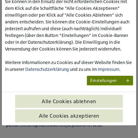
Sie können in den Einsatz der nicht erforderlichen Cookies mit
Leitung im Sozialdienst des psychoonkologischen Dienstes,
dem Klick auf die Schaltfläche “Alle Cookies Akzeptieren”
Luisenhospital Aachen (Kliniksozialarbeit)
einwilligen oder per Klick auf “Alle Cookies Ablehnen” sich
Susanne Kiepke-Ziemes, Dipl. Sozialpädagogin,
anders entscheiden. Sie können die Cookie-Einstellungen auch
Projektkoordination für das Projekt: „Würdige
jederzeit aufrufen und diese (auch nachträglich) individuell
Sterbebegleitung“ Caritasverband für die Region Kempen-
festlegen (über den Button "Einstellungen" im Cookie-Banner
Viersen e.V, Sprecherin der AG systemisch beraten, pflegen
oder in der Datenschutzerklärung). Die Einwilligung in die
und begleiten (DGSF) sowie Sprecherin der AG
Verwendung der Cookies können Sie jederzeit widerrufen.
Psychosoziale und Spirituelle Begleitung (DGP)
(systemischen Trauer- u. Sterbebegleitung)
Weitere Informationen zu Cookies auf dieser Website finden Sie
in unserer
Datenschutzerklärung
und zu uns im
Impressum
.
Jürgen Spicher, Dipl.-Sozialarbeiter; Caritasverband für das
Bistum Aachen e.V., Facharbeit und Sozialpolitik (Sozialen
Einstellungen
Beratung)
Ende der Veranstaltung: ca. 18:00 Uhr
Alle Cookies ablehnen
Anmeldung bis 31.05.2021 um 12:00 Uhr an:
Alle Cookies akzeptieren
pandemieundpraxis.aachen(at)katho-nrw.de