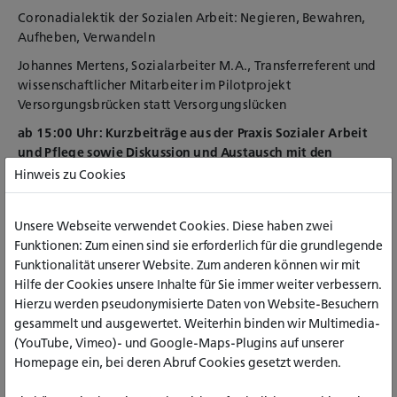
Coronadialektik der Sozialen Arbeit: Negieren, Bewahren,
Aufheben, Verwandeln
Johannes Mertens, Sozialarbeiter M.A., Transferreferent und
wissenschaftlicher Mitarbeiter im Pilotprojekt
Versorgungsbrücken statt Versorgungslücken
ab 15:00 Uhr: Kurzbeiträge aus der Praxis Sozialer Arbeit
und Pflege sowie Diskussion und Austausch mit den
Teilnehmer*innen
Hinweis zu Cookies
Referent*innen:
Unsere Webseite verwendet Cookies. Diese haben zwei
Norbert Nagel, Dipl.-Sozialarbeiter, Leiter des Sozialen
Funktionen: Zum einen sind sie erforderlich für die grundlegende
Dienstes Alexianer-Krankenhaus Aachen (Psychiatrische
Funktionalität unserer Website. Zum anderen können wir mit
Versorgung, Sozialdienst)
Hilfe der Cookies unsere Inhalte für Sie immer weiter verbessern.
Melina Pitz, Gesundheits- und Krankenpflegerin
Hierzu werden pseudonymisierte Daten von Website-Besuchern
(psychiatrische Pflege)
gesammelt und ausgewertet. Weiterhin binden wir Multimedia-
(YouTube, Vimeo)- und Google-Maps-Plugins auf unserer
Andreas Joisten, Gesundheits- und Krankenpfleger, UKA,
Homepage ein, bei deren Abruf Cookies gesetzt werden.
Personalratsmitglied Uniklinikum Aachen (klinischen Pflege)
Uta Pähler-Gey, Dipl. Sozialpädagogin, stellvertretende