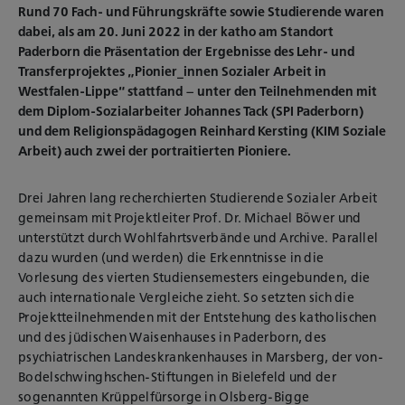
Rund 70 Fach- und Führungskräfte sowie Studierende waren
dabei, als am 20. Juni 2022 in der katho am Standort
Paderborn die Präsentation der Ergebnisse des Lehr- und
Transferprojektes „Pionier_innen Sozialer Arbeit in
Westfalen-Lippe“ stattfand – unter den Teilnehmenden mit
dem Diplom-Sozialarbeiter Johannes Tack (SPI Paderborn)
und dem Religionspädagogen Reinhard Kersting (KIM Soziale
Arbeit) auch zwei der portraitierten Pioniere.
Drei Jahren lang recherchierten Studierende Sozialer Arbeit
gemeinsam mit Projektleiter Prof. Dr. Michael Böwer und
unterstützt durch Wohlfahrtsverbände und Archive. Parallel
dazu wurden (und werden) die Erkenntnisse in die
Vorlesung des vierten Studiensemesters eingebunden, die
auch internationale Vergleiche zieht. So setzten sich die
Projektteilnehmenden mit der Entstehung des katholischen
und des jüdischen Waisenhauses in Paderborn, des
psychiatrischen Landeskrankenhauses in Marsberg, der von-
Bodelschwinghschen-Stiftungen in Bielefeld und der
sogenannten Krüppelfürsorge in Olsberg-Bigge