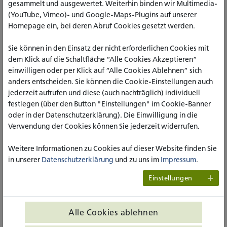
gesammelt und ausgewertet. Weiterhin binden wir Multimedia-
Noeker (Landschaftsverband Westfalen-Lippe). Letzterer
(YouTube, Vimeo)- und Google-Maps-Plugins auf unserer
stellt darin einen historischen Kurvenschlag von den
Homepage ein, bei deren Abruf Cookies gesetzt werden.
Anfängen der Psychiatrie über NS-Zeit und Psychiatrie-Kritik
bis zu heutigen Herausforderungen her. Die Diplom-
Sie können in den Einsatz der nicht erforderlichen Cookies mit
Sozialarbeiterin/Sozialpädagogin und Soziologin Prof.in
dem Klick auf die Schaltfläche “Alle Cookies Akzeptieren”
Dr.in Katharina Motzke (katho am Standort Köln) zeigte in
einwilligen oder per Klick auf “Alle Cookies Ablehnen” sich
ihrem Impulsvortrag Entwicklungslinien der Sozialen Arbeit
anders entscheiden. Sie können die Cookie-Einstellungen auch
als Profession am Beispiel der jüdischen und bürgerlichen
jederzeit aufrufen und diese (auch nachträglich) individuell
Frauenbewegung auf. Der Historiker Prof. Dr. Markus Köster
festlegen (über den Button "Einstellungen" im Cookie-Banner
(Westfälische Wilhelms Universität und LWL-Medienzentrum
oder in der Datenschutzerklärung). Die Einwilligung in die
Münster) veranschaulichte unter der Überschrift „Profession
Verwendung der Cookies können Sie jederzeit widerrufen.
und Konfession“ Tätigkeit und Verflechtung der leitenden
Beamten des westfälischen Landesjugendamtes in der NS-
Weitere Informationen zu Cookies auf dieser Website finden Sie
Zeit.
in unserer
Datenschutzerklärung
und zu uns im
Impressum
.
Den Schluss der Veranstaltung bildeten ein Ausblick und
Einstellungen
Empfang, in dessen Rahmen die Teilnehmenden Einblick in
die digitale Publikation nehmen konnten. Die
Teilnehmer_innen nutzten die Gelegenheit zum regen
Alle Cookies ablehnen
Austausch über die Impulse der Referent_innen als auch