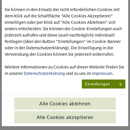
praxisnahe Impulse. Sie richten sich gleichermaßen an Allies,
politische Interessensvertretungen, Sozialprofessionelle in
Sie können in den Einsatz der nicht erforderlichen Cookies mit
der Bildungsarbeit sowie an queere Communities selbst, um
dem Klick auf die Schaltfläche “Alle Cookies Akzeptieren”
sensibilisierende Räume zu schaffen und strukturelle
einwilligen oder per Klick auf “Alle Cookies Ablehnen” sich
Veränderungen anzustoßen.
anders entscheiden. Sie können die Cookie-Einstellungen auch
jederzeit aufrufen und diese (auch nachträglich) individuell
festlegen (über den Button "Einstellungen" im Cookie-Banner
ZUM AUTOR
oder in der Datenschutzerklärung). Die Einwilligung in die
Verwendung der Cookies können Sie jederzeit widerrufen.
Tolga Tavan arbeitet als Coach bei den Berliner
Verkehrsbetrieben (BVG) und ist zudem freiberuflich in der
Weitere Informationen zu Cookies auf dieser Website finden Sie
lösungsorientierten Beratung und Erwachsenenbildung
in unserer
Datenschutzerklärung
und zu uns im
Impressum
.
tätig. Mit einem Masterabschluss in Bildung und Beratung
(KHSB Berlin) und seinem Hintergrund als Sozialpädagoge
Einstellungen
(B.A.) liegt sein fachlicher Schwerpunkt im Bereich des
strategischen Vielfaltsmanagements (Diversity-
Management). In seiner Praxis verbindet er
Alle Cookies ablehnen
lösungsorientiertes Einzelcoaching mit strategischen
Ansätzen zur Entwicklung inklusiver und nachhaltiger
Alle Cookies akzeptieren
Arbeitsumfelder.