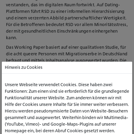
verstanden, das im digitalen Raum fortwirkt. Auf Dating-
Plattformen führt RSD zu einer informellen Hierarchisierung
und einem verzerrten Abbild partnerschaftlicher Wertigkeit.
Für die Betroffenen bedeutet RSD vor allem Minoritätsstress,
der mit gesundheitlichen Einschränkungen einhergehen
kann.
Das Working Paper basiert auf einer qualitativen Studie, für
die acht queere Personen mit Migrationserbe in Deutschland
befragt und mittels Inhaltsanalyse ausgewertet wurden. Die
Ergebnisse offenbaren einerseits die tiefgreifenden und
Hinweis zu Cookies
schmerzhaften Othering-Erfahrungen im Alltag der
Befragten. Andererseits verharrt die Arbeit nicht in einer
Unsere Webseite verwendet Cookies. Diese haben zwei
reinen Defizitperspektive, sondern richtet den Blick bewusst
Funktionen: Zum einen sind sie erforderlich für die grundlegende
auf die Handlungsfähigkeit (Agency) der Betroffenen. Sie
Funktionalität unserer Website. Zum anderen können wir mit
zeigt auf, welche Bewältigungsstrategien und Ressourcen
Hilfe der Cookies unsere Inhalte für Sie immer weiter verbessern.
genutzt werden, um mit den unterschiedlichen
Hierzu werden pseudonymisierte Daten von Website-Besuchern
Diskriminierungsformen umzugehen.
gesammelt und ausgewertet. Weiterhin binden wir Multimedia-
Die aus Sicht der Betroffenen formulierten
(YouTube, Vimeo)- und Google-Maps-Plugins auf unserer
Handlungsempfehlungen bieten zudem wertvolle und
Homepage ein, bei deren Abruf Cookies gesetzt werden.