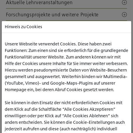
Aktuelle Lehrveranstaltungen
Forschungsprojekte und weitere Projekte
Veröffentlichungen
Hinweis zu Cookies
Mitwirkung in akademischen Gremien/Organen
Unsere Webseite verwendet Cookies. Diese haben zwei
Funktionen: Zum einen sind sie erforderlich für die grundlegende
Externe Links
Funktionalität unserer Website. Zum anderen können wir mit
Hilfe der Cookies unsere Inhalte für Sie immer weiter verbessern.
ALLE INHALTE AUFKLAPPEN
Hierzu werden pseudonymisierte Daten von Website-Besuchern
gesammelt und ausgewertet. Weiterhin binden wir Multimedia-
(YouTube, Vimeo)- und Google-Maps-Plugins auf unserer
Homepage ein, bei deren Abruf Cookies gesetzt werden.
Prof. Dr. phil. Martin Spetsmann-Kunkel
Dekan / Professor für Politikwissenschaft
Sie können in den Einsatz der nicht erforderlichen Cookies mit
Aachen, Sozialwesen
dem Klick auf die Schaltfläche “Alle Cookies Akzeptieren”
einwilligen oder per Klick auf “Alle Cookies Ablehnen” sich
+49 241 60003-18
anders entscheiden. Sie können die Cookie-Einstellungen auch
m.spetsmann-kunkel(at)katho-nrw.de
jederzeit aufrufen und diese (auch nachträglich) individuell