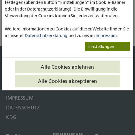
Raum R18
festlegen (über den Button "Einstellungen" im Cookie-Banner
oder in der Datenschutzerklärung). Die Einwilligung in die
Verwendung der Cookies können Sie jederzeit widerrufen.
Weitere Informationen zu Cookies auf dieser Website finden Sie
DRUCKEN
in unserer
Datenschutzerklärung
und zu uns im
Impressum
.
Einstellungen
PRESSE
Alle Cookies ablehnen
JOBS & KARRIERE
KONTAKT & ANFAHRT
Alle Cookies akzeptieren
BARRIEREFREIHEIT
IMPRESSUM
DATENSCHUTZ
KDG