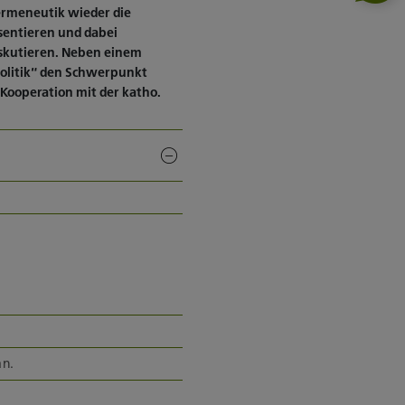
ermeneutik wieder die
äsentieren und dabei
iskutieren. Neben einem
politik“ den Schwerpunkt
 Kooperation mit der katho.
an.