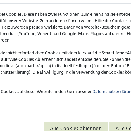
nn (IAB) und Markus Gottwald (katho, Standort Köln)
t Cookies. Diese haben zwei Funktionen: Zum einen sind sie erforderl
und Einführung
ät unserer Website. Zum anderen können wir mit Hilfe der Cookies uns
. Hierzu werden pseudonymisierte Daten von Website-Besuchern ges
r (Universität Siegen)
ltimedia- (YouTube, Vimeo)- und Google-Maps-Plugins auf unserer H
onomicus als Mythos in der Sozialpolitik. Zur Bedeutung von M
erden.
schen Diskursen
 der nicht erforderlichen Cookies mit dem Klick auf die Schaltfläche “
f, Anna Zoss und Lukas Neuhaus (Fachhochschule Nordwestschweiz)
k auf “Alle Cookies Ablehnen” sich anders entscheiden. Sie können di
Fachlichkeit durch fachfremde Sprache? Die Auswirkungen fachfr
nd diese (auch nachträglich) individuell festlegen (über den Button "
Sozialen Arbeit
schutzerklärung). Die Einwilligung in die Verwendung der Cookies kön
Cookies auf dieser Website finden Sie in unserer
Datenschutzerkläru
 und Stefan Feldens (ISG Köln)
ers kommt als erwartet: eine objektiv-hermeneutische Analyse
eitsmarktferner Arbeitsloser
IAB)
Alle Cookies ablehnen
Alle C
sche Integration und simulierte Produktivität – Formen betrieblic