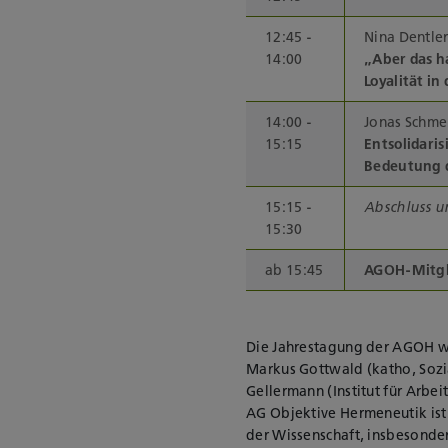
12:45 -
Nina Dentler
14:00
„Aber das h
Loyalität in
14:00 -
Jonas Schmei
15:15
Entsolidari
Bedeutung d
15:15 -
Abschluss u
15:30
ab 15:45
AGOH-Mitgl
Die Jahrestagung der AGOH wir
Markus Gottwald (katho, Sozi
Gellermann (Institut für Arbei
AG Objektive Hermeneutik ist 
der Wissenschaft, insbesonde