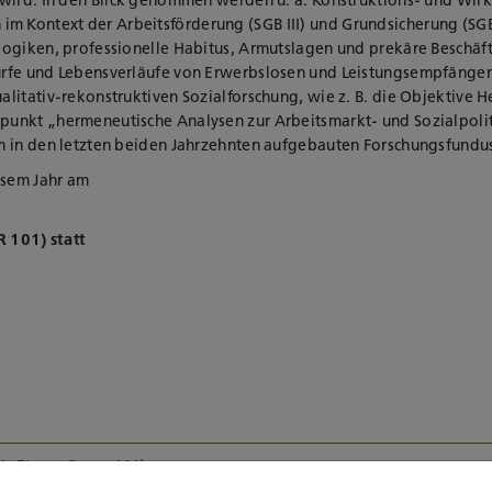
ontext der Arbeitsförderung (SGB III) und Grundsicherung (SGB II
logiken, professionelle Habitus, Armutslagen und prekäre Beschäf
ürfe und Lebensverläufe von Erwerbslosen und Leistungsempfänge
litativ-rekonstruktiven Sozialforschung, wie z. B. die Objektive
unkt „hermeneutische Analysen zur Arbeitsmarkt- und Sozialpolit
m in den letzten beiden Jahrzehnten aufgebauten Forschungsfundus
esem Jahr am
R 101) statt
1. Etage, Raum 101)