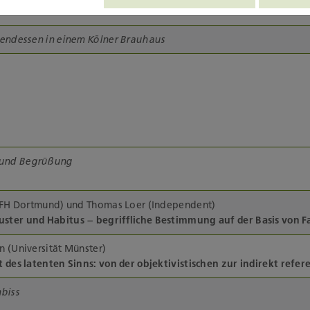
eitsmarkt
endessen in einem Kölner Brauhaus
und Begrüßung
 (FH Dortmund) und Thomas Loer (Independent)
ter und Habitus – begriffliche Bestimmung auf der Basis von F
 (Universität Münster)
 des latenten Sinns: von der objektivistischen zur indirekt refe
biss