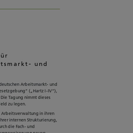
für
itsmarkt- und
 deutschen Arbeitsmarkt- und
esetzgebung“ („Hartz I-IV“),
 Die Tagung nimmt dieses
eld zu legen.
 Arbeitsverwaltung in ihren
ihrer internen Strukturierung,
rch die Fach- und
rkungsweisen von neuen