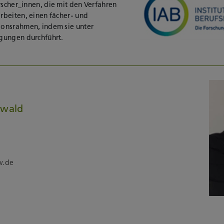
rscher_innen, die mit den Verfahren
rbeiten, einen fächer- und
onsrahmen, indem sie unter
gungen durchführt.
twald
w.de