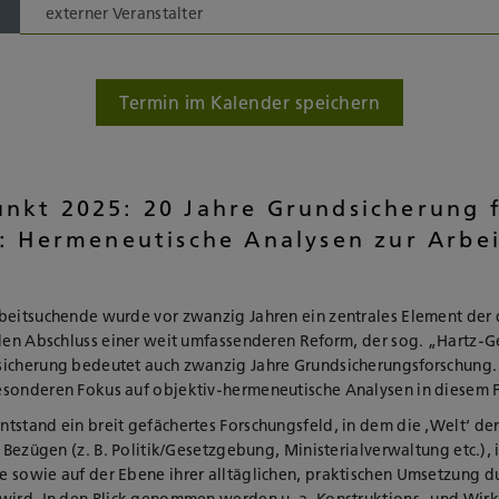
externer Veranstalter
Termin im Kalender speichern
kt 2025: 20 Jahre Grundsicherung 
: Hermeneutische Analysen zur Arbe
rbeitsuchende wurde vor zwanzig Jahren ein zentrales Element der
 den Abschluss einer weit umfassenderen Reform, der sog. „Hartz-G
sicherung bedeutet auch zwanzig Jahre Grundsicherungsforschung.
esonderen Fokus auf objektiv-hermeneutische Analysen in diesem F
tstand ein breit gefächertes Forschungsfeld, in dem die ‚Welt‘ der
n Bezügen (z. B. Politik/Gesetzgebung, Ministerialverwaltung etc.), 
 sowie auf der Ebene ihrer alltäglichen, praktischen Umsetzung du
 wird. In den Blick genommen werden u. a. Konstruktions- und Wi