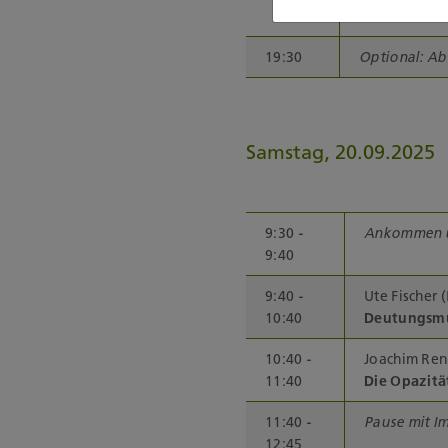
sozialen Arb
19:30
Optional: Ab
Samstag, 20.09.2025
9:30 -
Ankommen 
9:40
9:40 -
Ute Fischer
10:40
Deutungsmus
10:40 -
Joachim Renn
11:40
Die Opazität
11:40 -
Pause mit Im
12:45