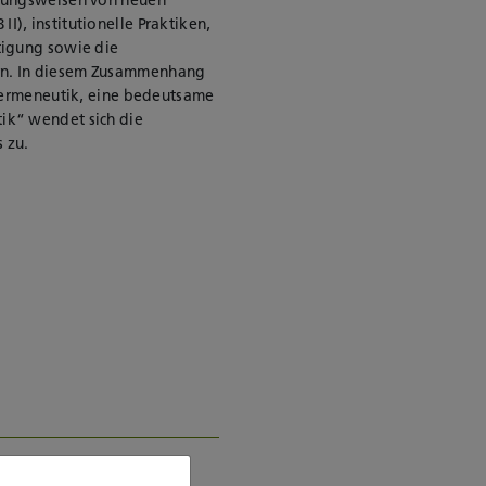
), institutionelle Praktiken,
tigung sowie die
rn. In diesem Zusammenhang
 Hermeneutik, eine bedeutsame
ik“ wendet sich die
 zu.