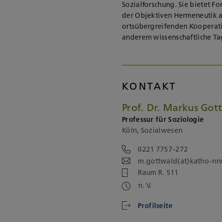
Sozialforschung. Sie bietet Fo
der Objektiven Hermeneutik a
ortsübergreifenden Kooperati
anderem wissenschaftliche Ta
KONTAKT
Prof. Dr. Markus Got
Professur für Soziologie
Köln, Sozialwesen
0221 7757-272
m.gottwald(at)katho-nr
Raum R. 511
n. V.
Profilseite