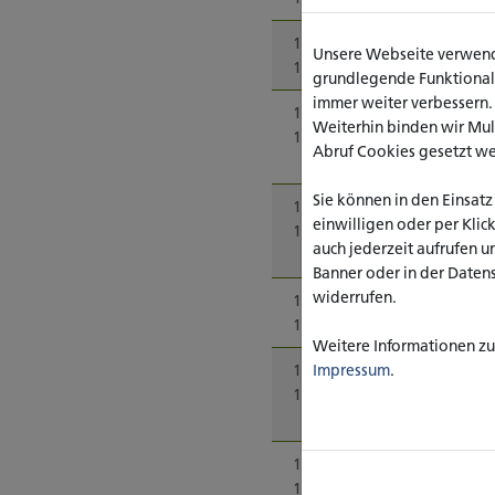
13:15 -
Jan Gellerma
Unsere Webseite verwende
13:30
Begrüßung 
grundlegende Funktionalit
immer weiter verbessern
13:30 -
Stefan Kutzne
Weiterhin binden wir Mu
14:30
Der Homo oec
Abruf Cookies gesetzt w
sozialpoliti
Sie können in den Einsatz
14:30 -
Jonas Bischo
einwilligen oder per Klic
15:30
Erosion von 
auch jederzeit aufrufen u
Feldern der 
Banner oder in der Daten
widerrufen.
15:30 -
Kaffeepause
16:00
Weitere Informationen zu 
Impressum
.
16:00 -
Philipp Fuchs
17:00
Wenn es and
Beratung arb
17:00 -
Frank Bauer (
18:00
Paternalisti