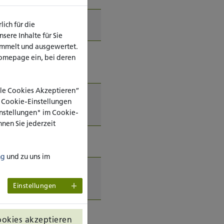
ich für die
ere Inhalte für Sie
ammelt und ausgewertet.
omepage ein, bei deren
enschenbildern in
Alle Cookies Akzeptieren”
e Cookie-Einstellungen
emder Terminologie in
Einstellungen" im Cookie-
nen Sie jederzeit
ng
und zu uns im
 von Wendungen in der
Einstellungen
ookies akzeptieren
her Integration im