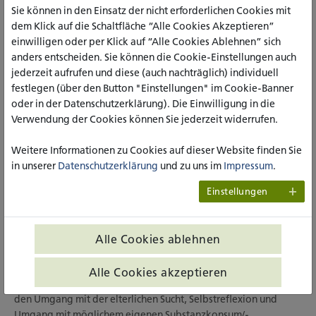
Sie können in den Einsatz der nicht erforderlichen Cookies mit
stationärer Behandlungsschritt, bietet dabei besondere
dem Klick auf die Schaltfläche “Alle Cookies Akzeptieren”
Möglichkeiten zur frühzeitigen Edukation und Intervention
einwilligen oder per Klick auf “Alle Cookies Ablehnen” sich
innerhalb betroffener Familien, insbesondere im Hinblick auf
anders entscheiden. Sie können die Cookie-Einstellungen auch
die Stärkung von Ressourcen und Resilienzfaktoren
jederzeit aufrufen und diese (auch nachträglich) individuell
mitbetroffener Kinder und Jugendlicher.
festlegen (über den Button "Einstellungen" im Cookie-Banner
oder in der Datenschutzerklärung). Die Einwilligung in die
Studienmethodik
Verwendung der Cookies können Sie jederzeit widerrufen.
Ziel des Projektes ist die Entwicklung einer umfassenden
Weitere Informationen zu Cookies auf dieser Website finden Sie
psychoedukativen Maßnahme für Kinder und Jugendliche von
in unserer
Datenschutzerklärung
und zu uns im
Impressum
.
Eltern in der qualifizierten Entzugsbehandlung (Alkohol,
Drogen), welche die psychosozialen Ressourcen der Kinder und
Einstellungen
ihre Fähigkeiten der Problem- und Stressbewältigung fördert.
Das Forschungsvorhaben wird in Kooperation mit zwei
Entzugsklinken in NRW umgesetzt. Hierbei werden alters- und
Alle Cookies ablehnen
bedarfsorientierte Materialien für Kinder zwischen 8 und 12
Jahren und Jugendliche zwischen 13 und 17 Jahren entwickelt.
Alle Cookies akzeptieren
Die Inhalte der zu entwickelnden Materialien beziehen sich auf
den Umgang mit der elterlichen Sucht, Selbstreflexion und
Umgang mit möglichem eigenen Substanzkonsum/-