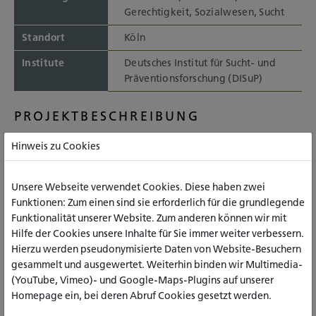
Gerechtigkeit, Sozialwesen, Sucht
Standort
Köln
Institute
Deutsches Institut für Sucht- und
Präventionsforschung (DISuP)
PROJEKTBESCHREIBUNG
Hinweis zu Cookies
Hintergrund
Ausgehend von den vielfältigen Belastungen und Risiken für
Unsere Webseite verwendet Cookies. Diese haben zwei
Kinder und Jugendliche, deren Eltern an einer Suchterkrankung
Funktionen: Zum einen sind sie erforderlich für die grundlegende
leiden, bedarf es frühzeitiger Maßnahmen zur systematischen
Funktionalität unserer Website. Zum anderen können wir mit
Verringerung vorhandener Risikofaktoren für
Hilfe der Cookies unsere Inhalte für Sie immer weiter verbessern.
Betroffene.Besondere Berücksichtigung müssen hierbei ein
Hierzu werden pseudonymisierte Daten von Website-Besuchern
früher, niedrigschwelliger Zugang zur Zielgruppe, der Umgang
gesammelt und ausgewertet. Weiterhin binden wir Multimedia-
mit Schamgefühlen und Widerständen der Eltern sowie die
(YouTube, Vimeo)- und Google-Maps-Plugins auf unserer
Vermeidung von Stigmatisierung finden.
Homepage ein, bei deren Abruf Cookies gesetzt werden.
Das Setting der qualifizierten Entzugsbehandlung als initialer