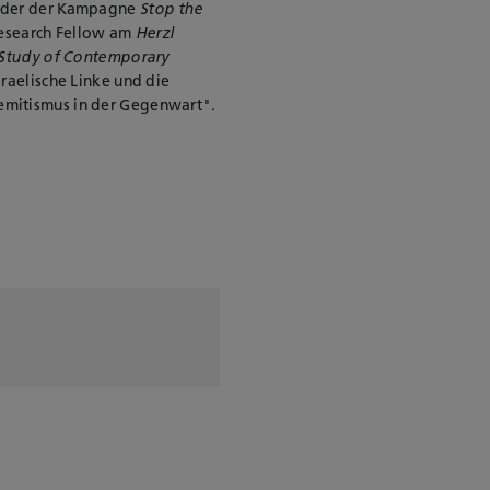
ünder der Kampagne
Stop the
r Research Fellow am
Herzl
 Study of Contemporary
sraelische Linke und die
semitismus in der Gegenwart".