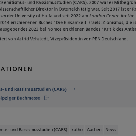
ntisemitismus- und Rassismusstudien (CARS). 2007 war er Mitbegr
 wissenschaftlicher Direktor in Österreich tätig war. Seit 2017 ist e
ism
der University of Haifa und seit 2022 am
London Centre for the
s 2014 erschienenen Buches "Die Einsamkeit Israels: Zionismus, die i
ausgeber des 2023 bei Nomos erschienen Bandes "Kritik des Anti
ert von Astrid Vehstedt, Vizepräsidentin von PEN Deutschland.
MATIONEN
s- und Rassismusstudien (CARS)
Leipziger Buchmesse
smus- und Rassismusstudien (CARS)
katho
Aachen
News