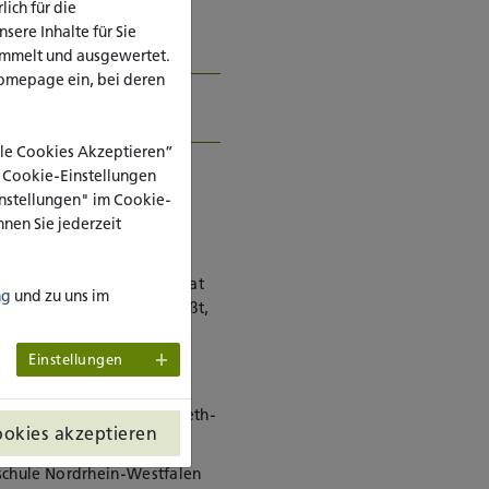
ich für die
ere Inhalte für Sie
ammelt und ausgewertet.
omepage ein, bei deren
fene Gesellschaft, PEN
-Exile
Alle Cookies Akzeptieren”
e Cookie-Einstellungen
Einstellungen" im Cookie-
nen Sie jederzeit
ität Potsdam. 1998 war
sdam, 2003 Leiter der
n – Für Demokratie
und hat
ng
und zu uns im
enheit nicht zu kennen heißt,
urg. Ein Leben" (2018),
" (2005).
Einstellungen
iranischen Gesellschaft
r von 2022 bis 2023 Elsbeth-
ookies akzeptieren
hschule Nordrhein-Westfalen