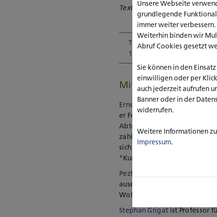
Unsere Webseite verwende
Text: Leipziger Buchmesse
grundlegende Funktionalit
immer weiter verbessern
Weiterhin binden wir Mu
Termin: 21. März 2021,
Abruf Cookies gesetzt w
13:15-14:00 Uhr
Sie können in den Einsatz
einwilligen oder per Klic
Mitwirkende
auch jederzeit aufrufen u
Banner oder in der Daten
Ernst Pieper
ist promovierter 
widerrufen.
er Fellow am Moses Mendelsso
Abteilung für Holocaust-Studi
Weitere Informationen zu 
zahlreiche Bücher zur Geschich
Impressum
.
sich selbst nicht zu kennen -
"Kurze Geschichte des Nation
Pezhman Golchin
ist Schriftst
auseinander. Er ist Mitbegrün
Wolffheim-Stipendiat des PEN
Stephan Grigat
ist Professor 