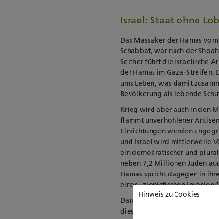
Israel: Staat ohne Lo
Das Massaker der Hamas vom 
Schabbat, war nach der Shoah 
Seither führt die israelische 
der Hamas im Gaza-Streifen. 
ums Leben, was damit zusamm
Bevölkerung als lebende Schut
Krieg wird aber auch in den M
flammt unverhohlener Antisem
Einrichtungen werden angegrif
und Israel wird mittlerweile 
ein demokratischer und plurali
neben 7,2 Millionen Juden auc
Hamas spricht dagegen in ihr
einer „zionistischen Invasion“
Hinweis zu Cookies
Daraus ergibt sich die grundl
dieses Ausmaßes umgeht?