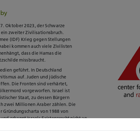
bby
7. Oktober 2023, der Schwarze
ein zweiter Zivilisationsbruch.
Armee (IDF) Krieg gegen Stellungen
Dabei kommen auch viele Zivilisten
enhängt, dass die Hamas die
zschilde missbraucht.
edien geführt. In Deutschland
itismus auf. Juden und jüdische
fen. Die Fronten sind verhärtet,
Völkermord vorgeworfen. Israel ist
stischer Staat, zu dessen Bürgern
h zwei Millionen Araber zählen. Die
er Gründungscharta von 1988 von
 und erkennt Israels Existenzrecht nicht an.
egende Frage, wie eine überwiegend freiheitlich orientierte Gesell