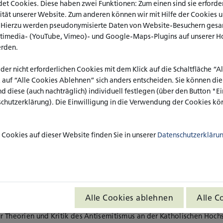
t Cookies. Diese haben zwei Funktionen: Zum einen sind sie erforderl
ät unserer Website. Zum anderen können wir mit Hilfe der Cookies uns
. Hierzu werden pseudonymisierte Daten von Website-Besuchern ges
ltimedia- (YouTube, Vimeo)- und Google-Maps-Plugins auf unserer H
Ort: Forum Offene Gesellschaft,
Veranstalter: Forum Of
erden.
Halle 2, Stand E600
Deutschland Writers-in
 der nicht erforderlichen Cookies mit dem Klick auf die Schaltfläche “
k auf “Alle Cookies Ablehnen” sich anders entscheiden. Sie können di
nd diese (auch nachträglich) individuell festlegen (über den Button "
schutzerklärung). Die Einwilligung in die Verwendung der Cookies kön
Historiker und apl. Professor für Neuere Geschichte an der Univers
hn Zentrum für europäisch-jüdische Studien an der Universität Pot
en. Piper ist Mitglied im Vorstand der
Vereinigung Gegen Vergesse
Cookies auf dieser Website finden Sie in unserer
Datenschutzerkläru
te des 19. und 20. Jahrhunderts veröffentlicht, u.a. "Diese Vergang
 Deutsche Geschichte im Zeitalter der Extreme" (2022), "Rosa Luxemb
alsozialismus" (2007) und "Alfred Rosenberg. Hitlers Chefideologe
eller und Journalist und setzt sich in seinen Werken kritisch mit der 
der der iranischen Literaturvereinigung
Kandooye Chare Iran
und wa
Alle Cookies ablehnen
Alle C
 Zentrums und der Wissenschaftsstadt Darmstadt.
für Theorien und Kritik des Antisemitismus an der Katholischen Hoc