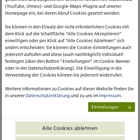
In kleineren Schritten denken, um
(YouTube, Vimeo)- und Google-Maps-Plugins auf unserer
das Ziel langfristig zu erreichen
Homepage ein, bei deren Abruf Cookies gesetzt werden.
Die SPD-Abgeordnete berichtete, dass das Inklusionsthema
Sie können in den Einsatz der nicht erforderlichen Cookies mit
dennoch in allen Bundestagsausschüssen Thema sei.
dem Klick auf die Schaltfläche “Alle Cookies Akzeptieren”
Zumindest in der Theorie äußerten sich alle für eine inklusive
einwilligen oder per Klick auf “Alle Cookies Ablehnen” sich
Gesellschaft, aber in der Praxis scheitere es an der
anders entscheiden. Sie können die Cookie-Einstellungen auch
Umsetzung, vor allem an den finanziellen Mitteln und dem
jederzeit aufrufen und diese (auch nachträglich) individuell
damit verbundene Arbeitsaufwand. Daher vertritt die
festlegen (über den Button "Einstellungen" im Cookie-Banner
Politikerin die Meinung, dass man in kleineren Schritten
oder in der Datenschutzerklärung). Die Einwilligung in die
denken solle, um das Ziel langfristig zu erreichen. Größere
Verwendung der Cookies können Sie jederzeit widerrufen.
Pläne „überfallen“ die Menschen und sind meistens mit viel
Geld und viel Aufwand verbunden. Kleinere Pläne könnten
Weitere Informationen zu Cookies auf dieser Website finden Sie
hingegen eher umgesetzt werden und führten langfristig
in unserer
Datenschutzerklärung
und zu uns im
Impressum
.
auch zum Ziel.
Einstellungen
Bald die Chance, im Sportausschuss
des Bundestags konkrete
Alle Cookies ablehnen
Forderungen an die Politik zu