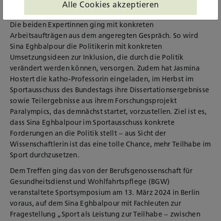
Alle Cookies akzeptieren
stellen
Die beiden Expertinnen ging mit konkreten
Arbeitsaufträgen aus dem angeregten Gespräch. So wird
Sina Eghbalpour die Politikerin mit konkreten
Umsetzungsideen zur Inklusion, die durch die Politik
verändert werden können, versorgen. Zudem hat Jasmina
Hostert die katho-Professorin eingeladen, im Herbst im
Sportausschuss des Bundestags ihre Dissertationsergebnisse
sowie Teilergebnisse aus ihrem Forschungsprojekt
Paralympics, das demnächst startet, vorzustellen. Ziel ist es,
dass Sina Eghbalpour im Sportausschuss konkrete
Forderungen an die Politik stellt – aus Sicht der
Wissenschaftlerin ist das eine tolle Chance, mehr Teilhabe im
Sport durchzusetzen.
Dem Treffen ging das von der Berufsgenossenschaft für
Gesundheitsdienst und Wohlfahrtspflege (BGW)
veranstaltete Sportsymposium am 13. März 2024 in Berlin
voraus, auf dem Sina Eghbalpour mit Fachleuten zur
Fragestellung „Sport als Leistung zur Teilhabe – zwischen