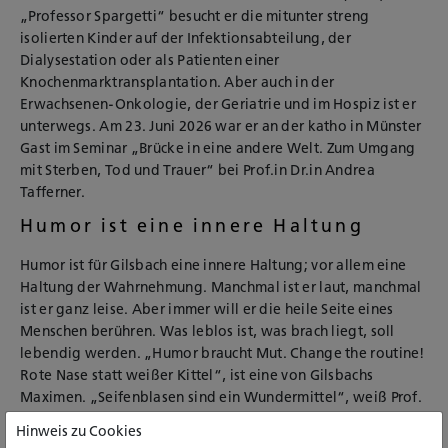
„Professor Spargetti“ besucht er die mitunter streng
isolierten Kinder auf der Infektionsabteilung, der
Dialysestation oder als Patienten einer
Knochenmarktransplantation. Aber auch in der
Erwachsenen-Onkologie, der Geriatrie und im Hospiz ist er
unterwegs. Am 23. Juni 2026 war er an der katho in Münster
Gast im Seminar „Brücke in eine andere Welt. Zum Umgang
mit Sterben, Tod und Trauer“ bei Prof.in Dr.in Andrea
Tafferner.
Humor ist eine innere Haltung
Humor ist für Gilsbach eine innere Haltung; vor allem eine
Haltung der Wahrnehmung. Manchmal ist er laut, manchmal
ist er ganz leise. Aber immer will er die heile Seite eines
Menschen berühren. Was leblos ist, was brach liegt, soll
lebendig werden. „Humor braucht Mut. Change the routine!
Rote Nase statt weißer Kittel“, ist eine von Gilsbachs
Maximen. „Seifenblasen sind ein Wundermittel“, weiß Prof.
Spargetti, denn sie verändern die Atmosphäre im Raum. Sie
Hinweis zu Cookies
ziehen die Aufmerksamkeit eines kranken Kindes „nach