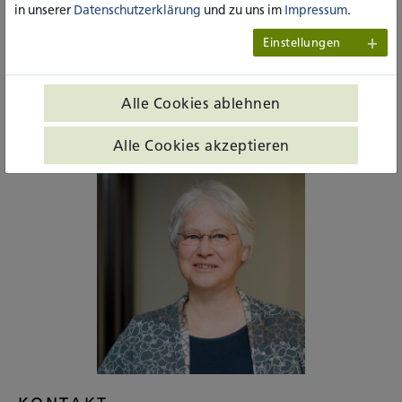
in unserer
Datenschutzerklärung
und zu uns im
Impressum
.
eine wichtige Dimension des Lebens auch im Sterben
eröffnet: die heitere, helle und heile Seite – eben „alles, was
Einstellungen
der Seele Stärkung schenkt“.
Text und Foto: Prof.in Dr.in Andrea Tafferner
Alle Cookies ablehnen
Alle Cookies akzeptieren