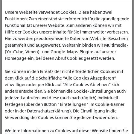
außen“, sie geben „Lebens-Impulse“, die wiederum die
innere Befindlichkeit verändern. Dass Seifenblasen zudem
Unsere Webseite verwendet Cookies. Diese haben zwei
auch Glückskugeln sein können, konnten die Studierenden
Funktionen: Zum einen sind sie erforderlich für die grundlegende
unmittelbar erleben. Hat er nicht gerade einen kleinen
Funktionalität unserer Website. Zum anderen können wir mit
Glücksbringer aus einer Seifenblase gezaubert? Hoppla, wie
Hilfe der Cookies unsere Inhalte für Sie immer weiter verbessern.
ging das denn?
Hierzu werden pseudonymisierte Daten von Website-Besuchern
gesammelt und ausgewertet. Weiterhin binden wir Multimedia-
Christoph Gilsbach: Dankbarkeit,
(YouTube, Vimeo)- und Google-Maps-Plugins auf unserer
Demut und die heitere Seite des
Homepage ein, bei deren Abruf Cookies gesetzt werden.
Sterbens
Sie können in den Einsatz der nicht erforderlichen Cookies mit
Christoph Gilsbach schaut mit Dankbarkeit und Demut auf
dem Klick auf die Schaltfläche “Alle Cookies Akzeptieren”
seine vielen Begegnungen mit kranken und sterbenden
einwilligen oder per Klick auf “Alle Cookies Ablehnen” sich
Kindern und Erwachsenen. „Warum verwenden Sie nie das
anders entscheiden. Sie können die Cookie-Einstellungen auch
Wort ‚sterben‘?“, ist einer Studentin aufgefallen. In der Tat
jederzeit aufrufen und diese (auch nachträglich) individuell
spricht Gilsbach nie vom Sterben, sondern davon, dass
festlegen (über den Button "Einstellungen" im Cookie-Banner
gestorbene Kinder „gegangen sind“ – hinüber in die andere
oder in der Datenschutzerklärung). Die Einwilligung in die
Welt. Es ist eine Welt im „Zeitlos-Raum“, wie ein
Verwendung der Cookies können Sie jederzeit widerrufen.
siebenjähriger Junge dies einmal nannte. Gilsbach ist
überzeugt von dem verwandelten Leben im „großen Licht“.
Weitere Informationen zu Cookies auf dieser Website finden Sie
Die Erzählungen von Christoph Gilsbach haben berührt und