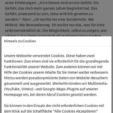
seine Erfahrungen: „Ich erinnere mich an ein Gefühl. Ein
Gefühl, das mich mein ganzes Leben begleitet hat. Das
Gefühl, anwesend zu sein, ohne wirklich gesehen zu
werden.“ Aber: „Ich wollte nie eine Sonderrolle. Nie
Mitleid. Nie Bewunderung. Ich wollte nur das, was für viele
selbstverständlich ist: Die Möglichkeit, selbst zu zeigen, wer
ich bin.“ Aus ihrem eigenen Buch rezitierte Selina Spetter
Hinweis zu Cookies
ganz im Sinne seines Titels „Ich lasse mich nicht
unterkriegen, solange Worte meine Wut besiegen“ ein
bewegendes Gedicht, in dem sie die Herausforderungen im
Unsere Webseite verwendet Cookies. Diese haben zwei
Leben mit FASD schildert. Sie endete mit dem wichtigen
Funktionen: Zum einen sind sie erforderlich für die grundlegende
Appell: „Trink keinen Alkohol in der Schwangerschaft!“
Funktionalität unserer Website. Zum anderen können wir mit
Im Anschluss nutzten die Gäste gemeinsam mit den
Hilfe der Cookies unsere Inhalte für Sie immer weiter verbessern.
Künstlerinnen und Protagonist_innen die Gelegenheit, die
Hierzu werden pseudonymisierte Daten von Website-Besuchern
Ausstellungen eingehend zu betrachten und bei Getränken
gesammelt und ausgewertet. Weiterhin binden wir Multimedia-
und Snacks in intensiven Austausch zu treten.
(YouTube, Vimeo)- und Google-Maps-Plugins auf unserer
Homepage ein, bei deren Abruf Cookies gesetzt werden.
Text und Kontakt: Prof. Dr. Simon Baumann
Sie können in den Einsatz der nicht erforderlichen Cookies mit
Fotos: Anja Mai
dem Klick auf die Schaltfläche “Alle Cookies Akzeptieren”