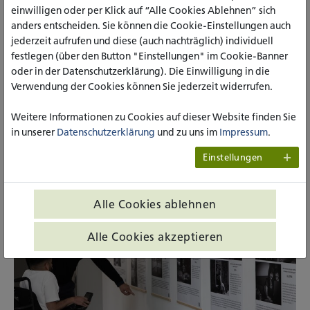
einwilligen oder per Klick auf “Alle Cookies Ablehnen” sich
anders entscheiden. Sie können die Cookie-Einstellungen auch
Die beiden Ausstellungen sind noch bis zum 17.
jederzeit aufrufen und diese (auch nachträglich) individuell
Juli in den Fluren der katho zu sehen. Alle
festlegen (über den Button "Einstellungen" im Cookie-Banner
Interessierten sind herzlich eingeladen, sie zu
oder in der Datenschutzerklärung). Die Einwilligung in die
besuchen.
Verwendung der Cookies können Sie jederzeit widerrufen.
Weitere Informationen zu Cookies auf dieser Website finden Sie
Impressionen
in unserer
Datenschutzerklärung
und zu uns im
Impressum
.
Einstellungen
Alle Cookies ablehnen
Alle Cookies akzeptieren