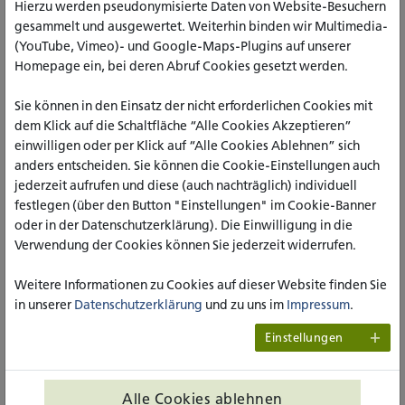
Hierzu werden pseudonymisierte Daten von Website-Besuchern
leisten zu können.
gesammelt und ausgewertet. Weiterhin binden wir Multimedia-
Konkreter Gegenstand sind die existenziellen Themen
(YouTube, Vimeo)- und Google-Maps-Plugins auf unserer
Freiheit, Verantwortung und Schuld; Sinn und Sinnlosigkeit;
Homepage ein, bei deren Abruf Cookies gesetzt werden.
Isolation und Einsamkeit; Krankheit, Leid und Tod, sowie
Authentizität. Zahlreiche Fallbeispiele aus der Praxis der
Sie können in den Einsatz der nicht erforderlichen Cookies mit
Sozialen Arbeit helfen den Leser:innen dabei, eher abstrakte
dem Klick auf die Schaltfläche “Alle Cookies Akzeptieren”
philosophische Gedanken und Konzepte auf konkrete
einwilligen oder per Klick auf “Alle Cookies Ablehnen” sich
Situationen zu beziehen. Doch es bleibt nicht alleine bei
anders entscheiden. Sie können die Cookie-Einstellungen auch
einer Annäherung von Theorie und Praxis: In einem eigenen
jederzeit aufrufen und diese (auch nachträglich) individuell
Kapitel werden schließlich eine Reihe von – teilweise bereits
festlegen (über den Button "Einstellungen" im Cookie-Banner
sehr bewährten und bekannten – Methoden hinsichtlich
oder in der Datenschutzerklärung). Die Einwilligung in die
ihrer praktischen Relevanz für das Konzept einer
Verwendung der Cookies können Sie jederzeit widerrufen.
existenziellen Sozialen Arbeit beschrieben. Eine praktische
Relevanz kommt dabei u.a. existenziell orientierten
Weitere Informationen zu Cookies auf dieser Website finden Sie
Psychotherapeuten wie Viktor Frankl und Irvin Yalom zu,
in unserer
Datenschutzerklärung
und zu uns im
Impressum
.
deren Ansätze und Methoden auch für die Profession
Einstellungen
Sozialer Arbeit vielversprechende und fruchtbare
Anknüpfungspunkte bieten.
Im Schlussabschnitt wagt sich der Autor schließlich auch an
Alle Cookies ablehnen