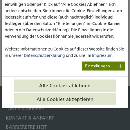
Professor für Soziologie
einwilligen oder per Klick auf “Alle Cookies Ablehnen” sich
Köln, Sozialwesen
anders entscheiden. Sie können die Cookie-Einstellungen auch
jederzeit aufrufen und diese (auch nachträglich) individuell
0221 7757 375
festlegen (über den Button "Einstellungen" im Cookie-Banner
s.wen(at)katho-nrw.de
oder in der Datenschutzerklärung). Die Einwilligung in die
Raum R316
Verwendung der Cookies können Sie jederzeit widerrufen.
Mittwoch, 15:00 - 16:00 Uhr
Weitere Informationen zu Cookies auf dieser Website finden Sie
in unserer
Datenschutzerklärung
und zu uns im
Impressum
.
Einstellungen
DRUCKEN
Alle Cookies ablehnen
Alle Cookies akzeptieren
PRESSE
JOBS & KARRIERE
KONTAKT & ANFAHRT
BARRIEREFREIHEIT