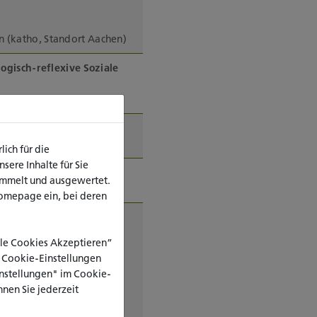
en (katho, Standort Aachen)
ogisch-reflexive Soziale
externe Beobachterin
ich für die
ere Inhalte für Sie
ammelt und ausgewertet.
omepage ein, bei deren
iterentwicklung einer
Alle Cookies Akzeptieren”
e Cookie-Einstellungen
Einstellungen" im Cookie-
nen Sie jederzeit