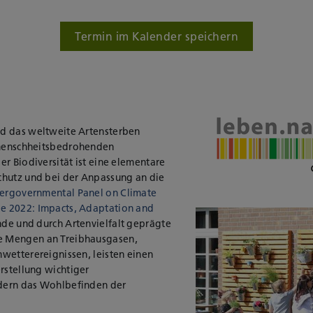
Termin im Kalender speichern
d das weltweite Artensterben
e menschheitsbedrohenden
er Biodiversität ist eine elementare
chutz und bei der Anpassung an die
tergovernmental Panel on Climate
e 2022: Impacts, Adaptation and
unde und durch Artenvielfalt geprägte
e Mengen an Treibhausgasen,
wetterereignissen, leisten einen
rstellung wichtiger
dern das Wohlbefinden der