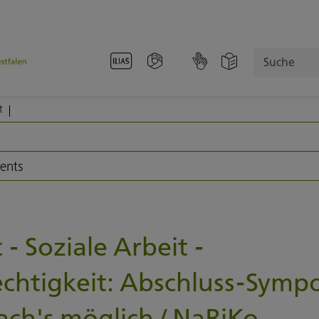
Suche
t
vents
 - Soziale Arbeit -
htigkeit: Abschluss-Symp
ach's möglich / NaBiKo