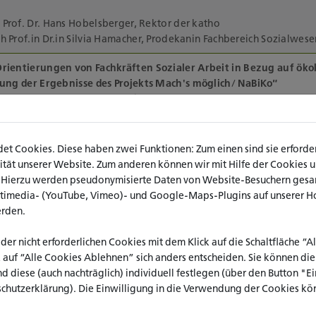
Prof. Dr. Hans Hobelsberger, Rektor der katho
h Prof.in Dr.in Silvia Hamacher, Prodekanin Fachbereich Sozialwes
rientierungen von Fachkräften Sozialer Arbeit in Bezug auf ökol
llung der Ergebnisse des Projekts Mach's möglich/ NaBiKo“
ter, Wissenschaftliche Mitarbeiterin im Forschungsprojekt NaBiKo
der Forschungsergebnisse durch eine kritisch-wertschätzende 
wantje Notzon (katho, Standort Münster)
.
t Cookies. Diese haben zwei Funktionen: Zum einen sind sie erforderl
ät unserer Website. Zum anderen können wir mit Hilfe der Cookies uns
kt
. Hierzu werden pseudonymisierte Daten von Website-Besuchern ges
ltimedia- (YouTube, Vimeo)- und Google-Maps-Plugins auf unserer H
erden.
eiterdenken: Was bedeuten die Forschungsergebnisse für die We
lexiven Sozialen Arbeit?
 der nicht erforderlichen Cookies mit dem Klick auf die Schaltfläche “
diskussion (ca 30 min.)
k auf “Alle Cookies Ablehnen” sich anders entscheiden. Sie können di
(
Bundesamt für Naturschutz)
nd diese (auch nachträglich) individuell festlegen (über den Button "
(
Nell-Breuning-Haus Herzogenrath)
schutzerklärung). Die Einwilligung in die Verwendung der Cookies kön
(Jugendtreff im Bürgerhaus Kohlscheid)