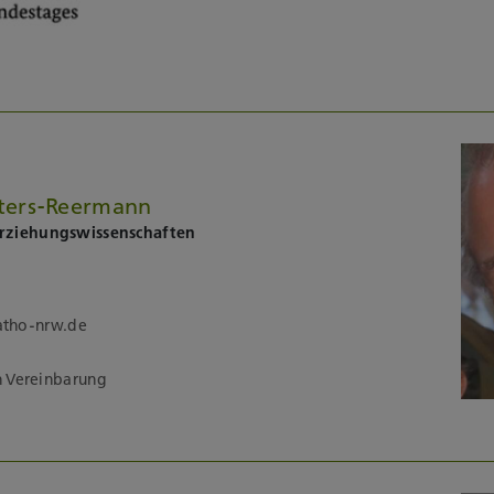
ieters-Reermann
 Erziehungswissenschaften
katho-nrw.de
h Vereinbarung