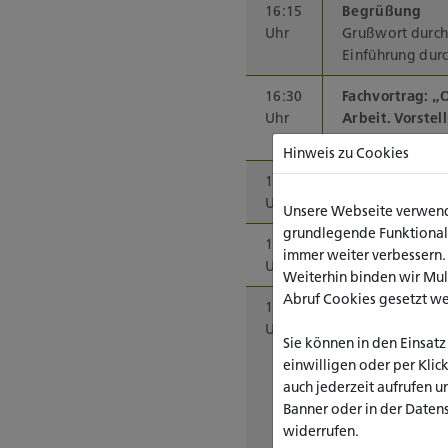
16:15
Begrüßung
Uhr
Grußwort durch 
Einführung durc
16:30
Fachvortrag: „
O
Uhr
Arbeit
. Vorste
Laura Maren Har
Hinweis zu Cookies
17:00
Kommentierung 
Uhr
Prof.in Dr.in S
Unsere Webseite verwende
grundlegende Funktionalit
17:20
Film zum Proje
immer weiter verbessern
Uhr
Weiterhin binden wir Mu
Abruf Cookies gesetzt w
17:30
Transfer und W
Uhr
ökologisch-ref
Sie können in den Einsatz
Teil 1: Podiums
einwilligen oder per Klic
mit Lars Berger 
auch jederzeit aufrufen u
Kristina Hamm 
Banner oder in der Daten
Regina Harder
widerrufen.